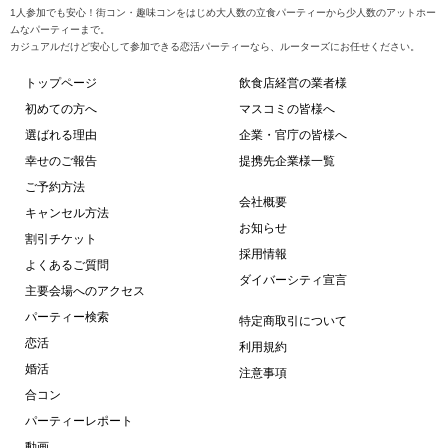
1人参加でも安心！街コン・趣味コンをはじめ大人数の立食パーティーから少人数のアットホー
ムなパーティーまで。
カジュアルだけど安心して参加できる恋活パーティーなら、ルーターズにお任せください。
トップページ
飲食店経営の業者様
初めての方へ
マスコミの皆様へ
選ばれる理由
企業・官庁の皆様へ
幸せのご報告
提携先企業様一覧
ご予約方法
会社概要
キャンセル方法
お知らせ
割引チケット
採用情報
よくあるご質問
ダイバーシティ宣言
主要会場へのアクセス
パーティー検索
特定商取引について
恋活
利用規約
婚活
注意事項
合コン
パーティーレポート
動画