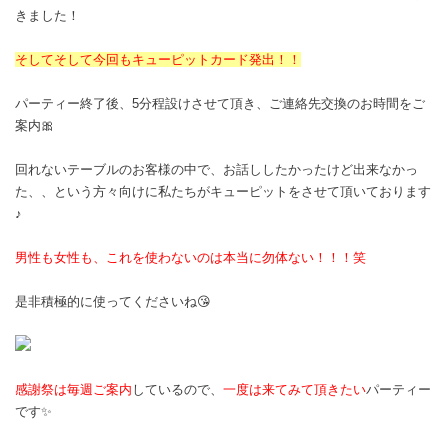
きました！
そしてそして今回もキューピットカード発出！！
パーティー終了後、5分程設けさせて頂き、ご連絡先交換のお時間をご
案内🎀
回れないテーブルのお客様の中で、お話ししたかったけど出来なかっ
た、、という方々向けに私たちがキューピットをさせて頂いております
♪
男性も女性も、これを使わないのは本当に勿体ない！！！笑
是非積極的に使ってくださいね😘
感謝祭は毎週ご案内
しているので、
一度は来てみて頂きたい
パーティー
です✨