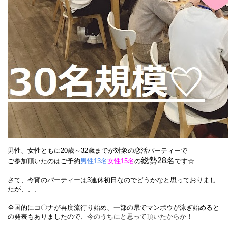
男性、女性ともに20歳～32歳までが対象の恋活パーティーで
総勢28名
ご参加頂いたのはご予約
男性13名
女性15名
の
です☆
さて、今宵のパーティーは3連休初日なのでどうかなと思っておりまし
たが、、、
全国的にコ〇ナが再度流行り始め、一部の県でマンボウが泳ぎ始めると
の発表もありましたので、
今のうちにと思って頂いたからか！