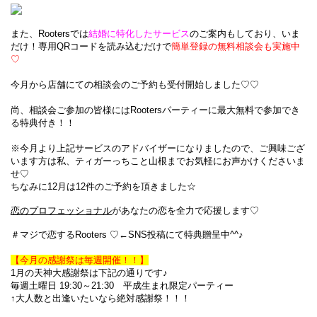
また、Rootersでは
結婚に特化したサービス
のご案内もしており、いま
だけ！専用QRコードを読み込むだけで
簡単登録の無料相談会も実施中
♡
今月から店舗にての相談会のご予約も受付開始しました♡♡
尚、相談会ご参加の皆様にはRootersパーティーに最大無料で参加でき
る特典付き！！
※今月より上記サービスのアドバイザーになりましたので、ご興味ござ
います方は
私、ティガーっちこと山根までお気軽にお声かけくださいま
せ♡
ちなみに12月は12件のご予約を頂きました☆
恋のプロフェッショナル
があなたの恋を全力で応援します♡
＃マジで恋するRooters ♡←SNS投稿にて特典贈呈中^^♪
【今月の感謝祭は毎週開催！！】
1月の天神大感謝祭は下記の通りです♪
毎週土曜日 19:30～21:30　平成生まれ限定パーティー
↑大人数と出逢いたいなら絶対感謝祭！！！