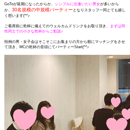
GoToが延期になったからか、
シンプルに出逢いたい男女
が多いから
30名規模の中規模パーティー
か、
となりスタッフ一同とても嬉し
く想います(^^♪
ご着席前に乾杯に備えてのウェルカムドリンクをお取り頂き、
まずは同
性同士での小さな乾杯からご歓談♪
恒例の男・女子会はそこそこにお集まりの方から順にマッチングをさせ
て頂き、MCの乾杯の音頭にてパーティーStart(^^♪