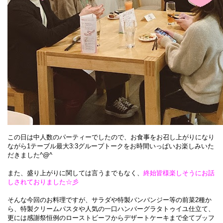
この日は中人数のパーティーでしたので、お食事をお召し上がりになり
ながら
1テーブル最大3:3グループトーク
をお時間いっぱいお楽しみいた
だきました^@^
また、盛り上がりに関しては言うまでもなく、
終始皆様楽しそうにお話
しされておりました☆彡
そんな今回のお料理ですが、サラダや特製バンバンジー等の前菜2種か
ら、特製クリームパスタや人気の一口ハンバーグラタトゥイユ仕立て、
更には
感謝祭恒例のローストビーフ
からデザートケーキまで全てブッフ