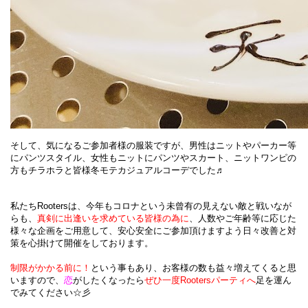
そして、気になる
ご参加者様の服装
ですが、男性はニットやパーカー等
にパンツスタイル、女性もニットにパンツやスカート、ニットワンピの
方もチラホラと皆様冬モテカジュアルコーデでした♬
私たちRootersは、今年もコロナという未曾有の見えない敵と戦いなが
らも、
真剣に出逢いを求めている皆様の
為に
、人数やご年齢等に応じた
様々な企画をご用意して、安心安全にご参加頂けますよう日々改善と対
策を心掛けて開催をしております。
制限がかかる前に！
という事もあり、お客様の数も益々増えてくると思
いますので、
恋
がしたくなったら
ぜひ一度Rootersパーティへ
足を運ん
でみてください☆彡