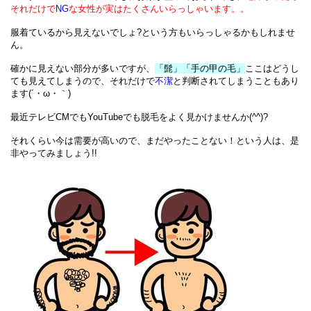
それだけで
NG
な女性が実はたくさんいらっしゃいます。。
服着ているから見えないでしょ?
という方もいらっしゃるかもしれませ
ん。
確かに見えない部分が多いですが、
「髭」「手の甲の毛」
ここはどうし
ても見えてしまうので、
それだけで
不潔
と判断されてしまうこともあり
ます(´・ω・｀) 
最近テレビCMでもYouTubeでも脱毛をよく見かけませんか(^^)?
それくらい今は需要が高いので、まだやったことない！という人は、是
非やってみましょう
!!