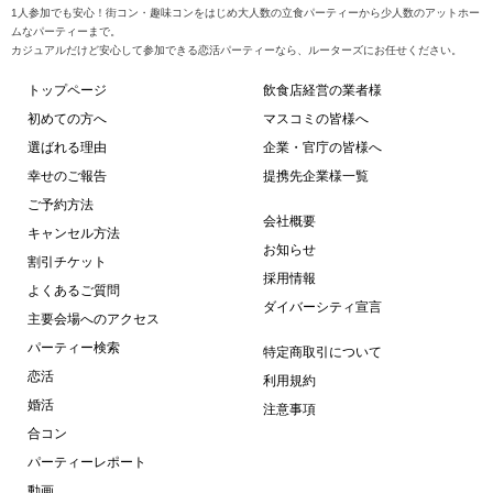
1人参加でも安心！街コン・趣味コンをはじめ大人数の立食パーティーから少人数のアットホー
ムなパーティーまで。
カジュアルだけど安心して参加できる恋活パーティーなら、ルーターズにお任せください。
トップページ
飲食店経営の業者様
初めての方へ
マスコミの皆様へ
選ばれる理由
企業・官庁の皆様へ
幸せのご報告
提携先企業様一覧
ご予約方法
会社概要
キャンセル方法
お知らせ
割引チケット
採用情報
よくあるご質問
ダイバーシティ宣言
主要会場へのアクセス
パーティー検索
特定商取引について
恋活
利用規約
婚活
注意事項
合コン
パーティーレポート
動画