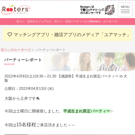
街コン・恋活をカジュアルに。街コン・恋活パーティーならRooters -ルーターズ-
マッチングアプリ・婚活アプリのメディア「ユアマッチ」
街コンのルーターズ
パーティーレポート
パーティーレポート
REPORT
2022年4月9日(土)19:30～21:30 【感謝祭】平成生まれ限定パーティー in 大
阪
公開日：2022年04月13日 (水)
大阪から土井です🐬
今回は土曜日に開催致しました、
平成生まれ限定パーティー
✨
15名様程
今回は
ご来店頂きました～～