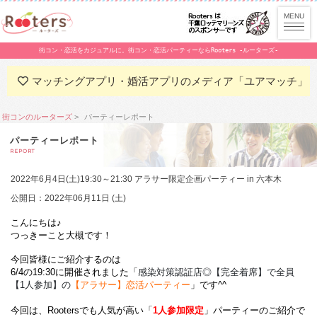
街コン・恋活をカジュアルに。街コン・恋活パーティーならRooters -ルーターズ-
マッチングアプリ・婚活アプリのメディア「ユアマッチ」
街コンのルーターズ
パーティーレポート
パーティーレポート
REPORT
2022年6月4日(土)19:30～21:30 アラサー限定企画パーティー in 六本木
公開日：2022年06月11日 (土)
こんにちは♪
つっきーこと大槻です！
今回皆様にご紹介するのは
6/4の19:30に開催されました「
感染対策認証店◎
【完全着席】
で全員
【1人参加】
の
【アラサー】恋活パーティー
」です^^
今回は、Rootersでも人気が高い「
1人参加限定
」パーティーのご紹介で