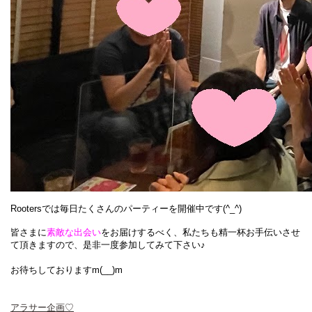
Rootersでは毎日たくさんのパーティーを開催中です(^_^)
皆さまに
素敵な出会い
をお届けするべく、
私たちも精一杯お手伝いさせ
て頂きます
ので、是非一度参加してみて下さい♪
お待ちしておりますm(__)m
アラサー企画♡