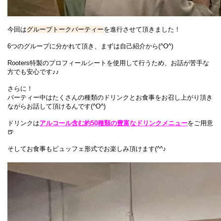
今回は
グループトーク
パーティー
を進行させて頂きました！
6つのグループに分かれて頂き、まずは自己紹介から(^O^)
Rooters特製のプロフィールシートを使用して行うため、お話が苦手な
方でも安心です♪♪
さらに！
パーティー中はたくさんの種類のドリンクとお食事をお召し上がり頂き
ながらお話して頂けるんです(^O^)
ドリンクは
アルコール含む約50種類の豊富なドリンクメニュー
をご用意
🍺
そしてお食事も
ビュッフェ形式
でお楽しみ頂けます(^^♪