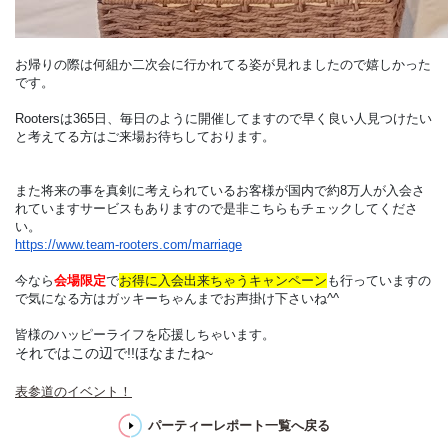
お帰りの際は何組か二次会に行かれてる姿が見れましたので嬉しかった
です。
Rootersは365日、毎日のように開催してますので早く良い人見つけたい
と考えてる方はご来場お待ちしております。
また将来の事を真剣に考えられているお客様が国内で約8万人が入会さ
れていますサービスもありますので是非こちらもチェックしてくださ
い。
https://www.team-rooters.com/marriage
今なら
会場限定
で
お得に入会出来ちゃうキャンペーン
も行っていますの
で気になる方はガッキーちゃんまでお声掛け下さいね^^
皆様のハッピーライフを応援しちゃいます。
それではこの辺で!!ほなまたね~
表参道のイベント！
パーティーレポート一覧へ戻る