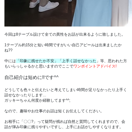
今回は8テーブル設けて全ての異性をお話が出来るように致しました。
1テーブル約15分
と短い時間ですがいい自己アピールは出来ましたか
ね??
中には
「印象に残せたか不安」「上手く話せなかった
」
等、思われた方
もいらっしゃるかと思いますのでここで
ワンポイントアドバイス!
自己紹介は短めに!!です^^
どうしても色々と伝えたいと考えてしまい時間が足りなかったり上手く
話せなかったりします...
ガッキーちゃん何度か経験してます^^;
なので、
趣味やお仕事のお話は短くお伝えしてください。
お相手に
「〇〇?」
って疑問が残れば自然と質問してくれますので、会
話が弾み印象に残りやすいですし、上手にお話がしやすくなります。