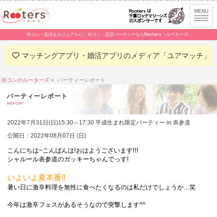
街コン・恋活をカジュアルに。街コン・恋活パーティーならRooters -ルーターズ-
マッチングアプリ・婚活アプリのメディア「ユアマッチ」
街コンのルーターズ
パーティーレポート
パーティーレポート
REPORT
2022年7月31日(日)15:30～17:30 平成生まれ限定パーティー in 表参道
公開日：2022年08月07日 (日)
こんにちは~こんばんは!おはようございます!!!
シャルール表参道のガッキーちゃんでっす!
いよいよ夏本番!!
暑い日に激辛料理を無性に食べたくなるのは私だけでしょうか...笑
今年は
激辛フェス
があるそうなので突撃します^^