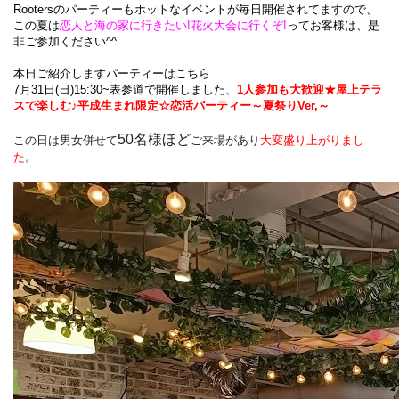
Rootersのパーティーも
ホットなイベントが毎日開催
されてますので、
この夏は
恋人と海の家に行きたい!花火大会に行くぞ!
ってお客様は、是
非ご参加ください^^
本日ご紹介しますパーティーはこちら
7月31日(日)15:30~表参道で開催しました、
1人参加も大歓迎★屋上テラ
スで楽しむ♪平成生まれ限定☆恋活パーティー～夏祭りVer,～
50名様ほど
この日は男女併せて
ご来場があり
大変盛り上がりまし
た
。