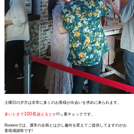
土曜日の夕方は非常に多くのお客様が出会いを求めに来られます。
100名
多いときで
超えるとか
!!!←要チェックです。
Rootersでは、通常の企画とは少し趣向を変えてご提供してますのがお
客様感謝祭です!