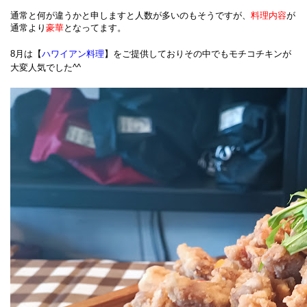
通常と何が違うかと申しますと人数が多いのもそうですが、
料理内容
が
通常より
豪華
となってます。
8月は【
ハワイアン料理
】をご提供しておりその中でもモチコチキンが
大変人気でした^^