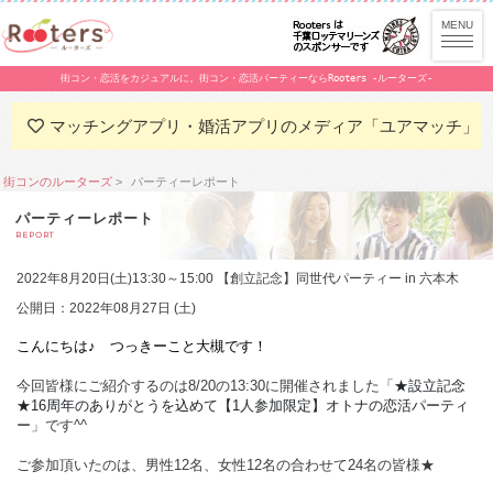
街コン・恋活をカジュアルに。街コン・恋活パーティーならRooters -ルーターズ-
マッチングアプリ・婚活アプリのメディア「ユアマッチ」
街コンのルーターズ
パーティーレポート
パーティーレポート
REPORT
2022年8月20日(土)13:30～15:00 【創立記念】同世代パーティー in 六本木
公開日：2022年08月27日 (土)
こんにちは♪　つっきーこと大槻です！
今回皆様にご紹介するのは8/20の13:30に開催されました「
★設立記念
★16周年のありがとうを込めて【1人参加限定】オトナの恋活パーティ
ー
」です^^
ご参加頂いたのは、男性12名、女性12名の合わせて24名の皆様★