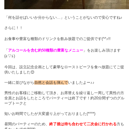
「何を話せばいいか分からない…」ということがないので安心ですね♪
さらに！！
お食事や豊富な種類のドリンクを飲み放題でのご提供です(^^♪!!
「
アルコールを含む約50種類の豊富なメニュー
」をお楽しみ頂けます
(≧▽≦)
今回は、設立記念企画として豪華なローストビーフを食べ放題にてご提
供いたしました😊
一緒に並びながら
自然と会話も弾んで
いましたよー♪♪
男性のお客様にご移動して頂き、お席替えを繰り返し一周して異性の方
全員とお話をしたところでパーティーは終了です！約20分間ずつのグル
ープトークと
短いお時間でしたが大変盛り上がっておりました(*^^*)
昼間のパーティーのため、
終了後は待ち合わせて二次会に行かれる
方も