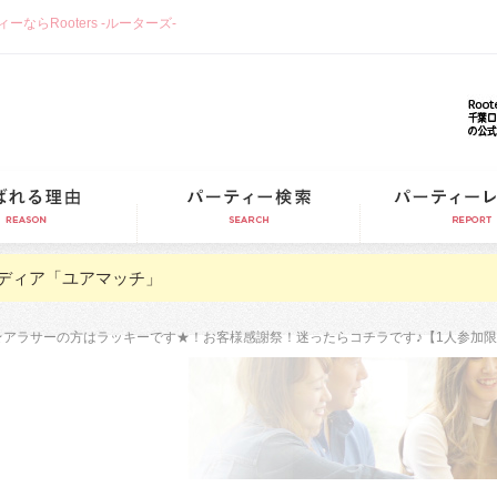
らRooters -ルーターズ-
選ばれる理由
パーティー検索
ディア「ユアマッチ」
開催確定‼女性必見★アラサーの方はラッキーです★！お客様感謝祭！迷ったらコチラです♪【1人参加