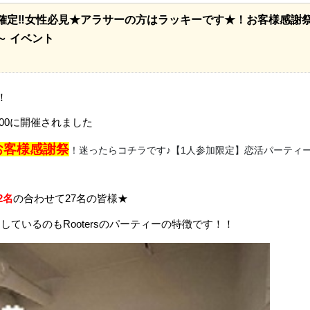
 ~ 18:00開催確定‼女性必見★アラサーの方はラッキーです★！お客
～ イベント
！
:00に開催されました
お客様感謝祭
！迷ったらコチラです♪【1人参加限定】恋活パーティ
2名
の合わせて27名の皆様★
しているのもRootersのパーティーの特徴です！！