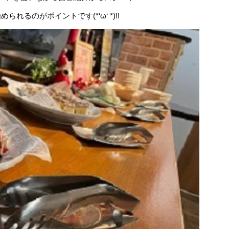
るのがポイントです(*‘ω‘ *)!!