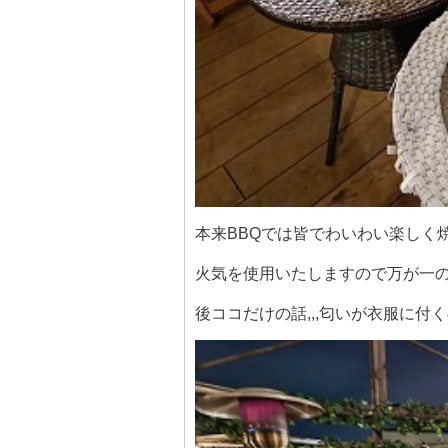
本来BBQでは皆でわいわい楽しく
火気を使用いたしますので万が一
後ココだけの話,,,匂いが衣服に付