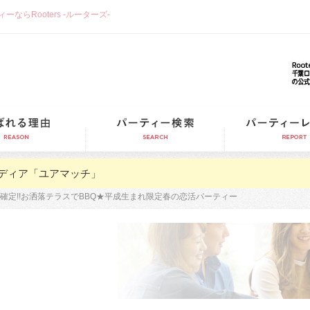
らRooters -ルーターズ-
選ばれる理由
パーティー検索
ディア「ユアマッチ」
確定!!お洒落テラスでBBQ★平成生まれ限定春の恋活パーティー