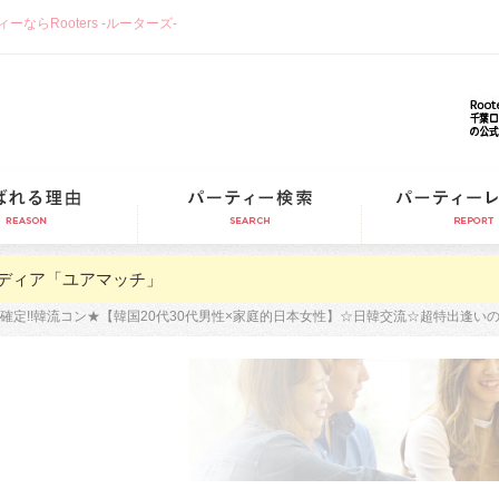
らRooters -ルーターズ-
選ばれる理由
パーティー検索
ディア「ユアマッチ」
確定!!韓流コン★【韓国20代30代男性×家庭的日本女性】☆日韓交流☆超特出逢いの