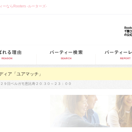
らRooters -ルーターズ-
選ばれる理由
パーティー検索
ディア「ユアマッチ」
２９日ベルガモ恵比寿２０:３０～２３：００