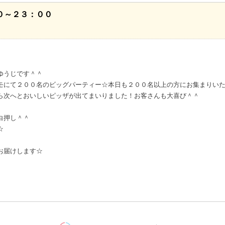
０～２３：００
ゆうじです＾＾
モにて２００名のビッグパーティー☆本日も２００名以上の方にお集まりい
ら次へとおいしいピッザが出てまいりました！お客さんも大喜び＾＾
白押し＾＾
☆
お届けします☆