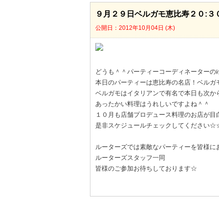
９月２９日ベルガモ恵比寿２０:３
公開日：2012年10月04日 (木)
どうも＾＾パーティーコーディネーターの
本日のパーティーは恵比寿の名店！ベルガ
ベルガモはイタリアンで有名で本日も次か
あったかい料理はうれしいですよね＾＾
１０月も店舗プロデュース料理のお店が目
是非スケジュールチェックしてください☆
ルーターズでは素敵なパーティーを皆様に
ルーターズスタッフ一同
皆様のご参加お待ちしております☆