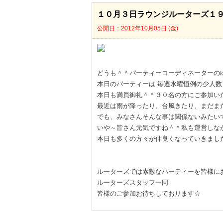
１０月３日ラウンジルーターズ１９
公開日：2012年10月05日 (金)
どうも＾＾パーティーコーディネーターの
本日のパーティーは 毎週水曜恒例の少人
本日も満員御礼＾＾３０名の方にご参加い
最近は雨が降ったり、台風きたり、まだま
でも、みなさんそんな事は関係ないみたいです
いや～皆さん元気ですね＾＾私も運営しな
本日も多くの方々が仲良くなっていきました
ルーターズでは素敵なパーティーを皆様に
ルーターズスタッフ一同
皆様のご参加お待ちしております☆