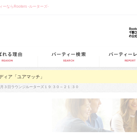
らRooters -ルーターズ-
選ばれる理由
パーティー検索
ディア「ユアマッチ」
月３日ラウンジルーターズ１９:３０～２１:３０