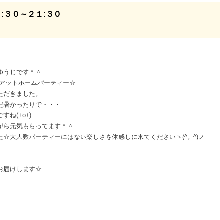
:３０～２１:３０
ゆうじです＾＾
数アットホームパーティー☆
ただきました。
だ暑かったりで・・・
ね(+o+)
がら元気もらってます＾＾
☆大人数パーティーにはない楽しさを体感しに来てくださいヽ(^。^)ノ
お届けします☆