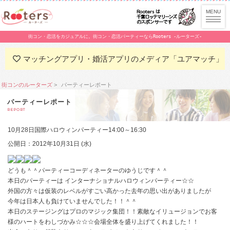
街コン・恋活をカジュアルに。街コン・恋活パーティーならRooters -ルーターズ-
マッチングアプリ・婚活アプリのメディア「ユアマッチ」
街コンのルーターズ
パーティーレポート
パーティーレポート
REPORT
10月28日国際ハロウィンパーティー14:00～16:30
公開日：2012年10月31日 (水)
どうも＾＾パーティーコーディネーターのゆうじです＾＾
本日のパーティーは インターナショナルハロウィンパーティー☆☆
外国の方々は仮装のレベルがすごい高かった去年の思い出がありましたが
今年は日本人も負けていませんでした！！＾＾
本日のステージングはプロのマジック集団！！素敵なイリュージョンでお客
様のハートをわしづかみ☆☆☆会場全体を盛り上げてくれました！！