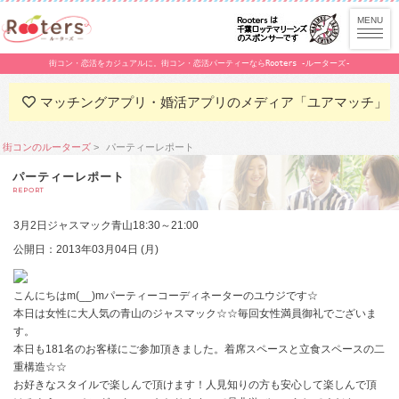
街コン・恋活をカジュアルに。街コン・恋活パーティーならRooters -ルーターズ-
マッチングアプリ・婚活アプリのメディア「ユアマッチ」
街コンのルーターズ
パーティーレポート
パーティーレポート
REPORT
3月2日ジャスマック青山18:30～21:00
公開日：2013年03月04日 (月)
こんにちはm(__)mパーティーコーディネーターのユウジです☆
本日は女性に大人気の青山のジャスマック☆☆毎回女性満員御礼でございま
す。
本日も181名のお客様にご参加頂きました。着席スペースと立食スペースの二
重構造☆☆
お好きなスタイルで楽しんで頂けます！人見知りの方も安心して楽しんで頂