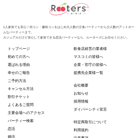
1人参加でも安心！街コン・趣味コンをはじめ大人数の立食パーティーから少人数のアットホー
ムなパーティーまで。
カジュアルだけど安心して参加できる恋活パーティーなら、ルーターズにお任せください。
トップページ
飲食店経営の業者様
初めての方へ
マスコミの皆様へ
選ばれる理由
企業・官庁の皆様へ
幸せのご報告
提携先企業様一覧
ご予約方法
会社概要
キャンセル方法
お知らせ
割引チケット
採用情報
よくあるご質問
ダイバーシティ宣言
主要会場へのアクセス
パーティー検索
特定商取引について
恋活
利用規約
婚活
注意事項