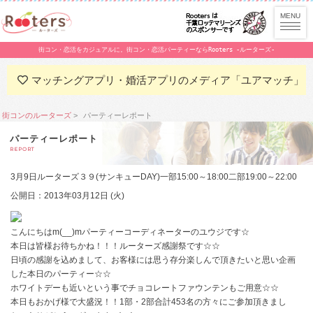
街コン・恋活をカジュアルに。街コン・恋活パーティーならRooters -ルーターズ-
マッチングアプリ・婚活アプリのメディア「ユアマッチ」
街コンのルーターズ
パーティーレポート
パーティーレポート
REPORT
3月9日ルーターズ３９(サンキューDAY)一部15:00～18:00二部19:00～22:00
公開日：2013年03月12日 (火)
こんにちはm(__)mパーティーコーディネーターのユウジです☆
本日は皆様お待ちかね！！！ルーターズ感謝祭です☆☆
日頃の感謝を込めまして、お客様には思う存分楽しんで頂きたいと思い企画
した本日のパーティー☆☆
ホワイトデーも近いという事でチョコレートファウンテンもご用意☆☆
本日もおかげ様で大盛況！！1部・2部合計453名の方々にご参加頂きまし