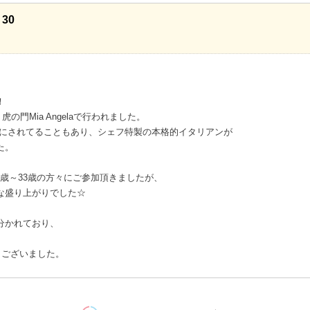
30
！
の門Mia Angelaで行われました。
トにされてることもあり、シェフ特製の本格的イタリアンが
た。
22歳～33歳の方々にご参加頂きましたが、
な盛り上がりでした☆
分かれており、
うございました。