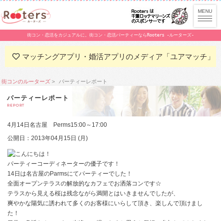
街コン・恋活をカジュアルに。街コン・恋活パーティーならRooters -ルーターズ-
マッチングアプリ・婚活アプリのメディア「ユアマッチ」
街コンのルーターズ
パーティーレポート
パーティーレポート
REPORT
4月14日名古屋 Perms15:00～17:00
公開日：2013年04月15日 (月)
こんにちは！
パーティーコーディネーターの優子です！
14日は名古屋のParmsにてパーティーでした！
全面オープンテラスの解放的なカフェでお洒落コンです☆
テラスから見える桜は残念ながら満開とはいきませんでしたが、
爽やかな陽気に誘われて多くのお客様にいらして頂き、楽しんで頂けまし
た！