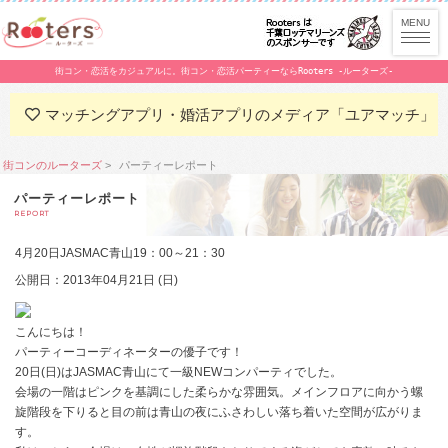
街コン・恋活をカジュアルに。街コン・恋活パーティーならRooters -ルーターズ-
マッチングアプリ・婚活アプリのメディア「ユアマッチ」
街コンのルーターズ
パーティーレポート
パーティーレポート
REPORT
4月20日JASMAC青山19：00～21：30
公開日：2013年04月21日 (日)
こんにちは！
パーティーコーディネーターの優子です！
20日(日)はJASMAC青山にて一級NEWコンパーティでした。
会場の一階はピンクを基調にした柔らかな雰囲気。メインフロアに向かう螺
旋階段を下りると目の前は青山の夜にふさわしい落ち着いた空間が広がりま
す。