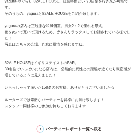
yagura(やぐら)、82ALE HOUSE、紅葉時雨という3店舗を行き来が可能で
す。
そのうちの、yaguraと82ALE HOUSEをご紹介致します。
yaguraの店内は正統派な和風個室。男女2：2で座れる形式。
靴をぬいで寛いで頂けるため、皆さんリラックスしてお話されている様でし
た！
写真はこちらの会場。丸窓に風情を感じますね。
82ALE HOUSEはイギリステイストのBAR。
30名位でいっぱいになる店内は、必然的に異性との距離が近くなり親密感が
増しているように見えました！
いらっしゃって頂いた158名のお客様、ありがとうございました☆
ルーターズでは素敵なパーティーを皆様にお届け致します！
スタッフ一同皆様のご参加お待ちしております☆
パーティーレポート一覧へ戻る