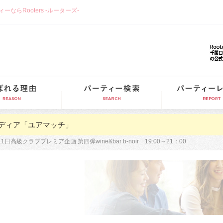
らRooters -ルーターズ-
選ばれる理由
パーティー検索
ディア「ユアマッチ」
11日高級クラブプレミア企画 第四弾wine&bar b-noir 19:00～21：00