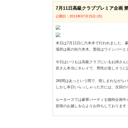
7月11日高級クラブプレミア企画 第四弾wi
公開日：2013年07月15日 (月)
本日は7月11日に六本木で行われました
場所は夜の街六本木。普段はワインバーとし
今日はいつもは高級クラブにいるお姉さん
皆さん本当にキレイで、男性が楽しそうに
2時間はあっという間で、惜しまれながら
しかし本日いらっしゃった方には、次回の
ルーターズでは豪華パーティを随時企画中
皆様のお越しを心よりお待ちしております