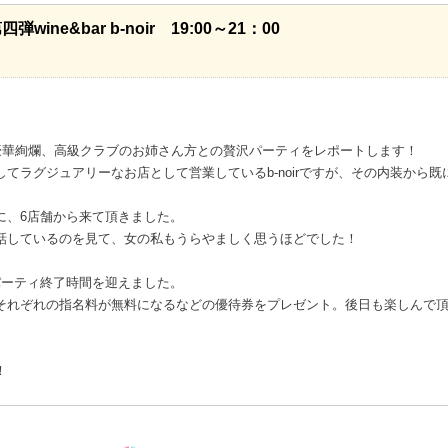
ne&bar b-noir 19:00～21：00
、豪華絢爛、高級クラブのお姉さん方との贅沢パーティをレポートします！
てラグジュアリーなお店として営業しているb-noirですが、その内装から既
に、6店舗から来て頂きました。
話しているのを見て、女の私もうらやましく思うほどでした！
パーティ終了時間を迎えました。
それぞれの指名料が無料になるなどの優待券をプレゼント。後日も楽しんで
♪
！