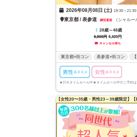
2026年08月08日 (土)
19:30～21:30
東京都
/
表参道
（シャルー
締切直前
28歳～48歳
6,900円
6,400円
キャンセル待ち
東京都×街コン
表参道×街コン
【