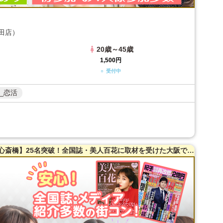
田店）
20歳～45歳
1,500円
○ 受付中
_恋活
【女性20～38歳・男性20～39歳限定】【心斎橋】25名突破！全国誌・美人百花に取材を受けた大阪で一番出会える街コン☆高評価多数！隠れ家レストラン貸切☆お一人様参加多数！お料理はイタリアンコース料理！【カジュアルな雰囲気】LINE交換自由＆席がえあり！