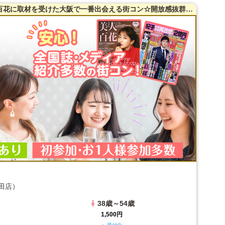
【38～54歳限定】【梅田】全国誌・美人百花に取材を受けた大阪で一番出会える街コン☆開放感抜群のカフェダイニング貸切☆同世代で盛り上がる♪【当たる！と有名な女性占い師によるオラクルカード占い】を体験できます！【自家製焼き立てパン】を味わえます☆LINE交換自由＆席替えあり！
田店）
38歳～54歳
1,500円