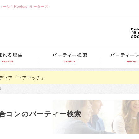
らRooters -ルーターズ-
選ばれる理由
パーティー検索
ディア「ユアマッチ」
索
合コンのパーティー検索