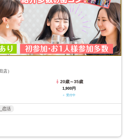
田店）
20歳～35歳
1,900円
○ 受付中
_恋活