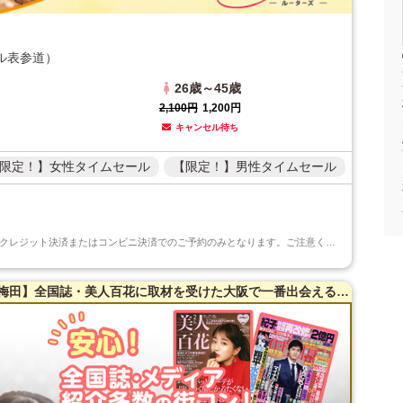
ル表参道）
26歳～45歳
2,100円
1,200円
キャンセル待ち
限定！】女性タイムセール
【限定！】男性タイムセール
★只今タイムセール中★タイムセール中のご予約はクレジット決済またはコンビニ決済でのご予約のみとなります。ご注意くださいますようお願い申し上げます...
【女性20〜35歳・男性23～39歳限定】【梅田】全国誌・美人百花に取材を受けた大阪で一番出会える街コン☆【年収６００万以上☆ハイスペ男性】開放感抜群のカフェダイニング貸切☆同世代で盛り上がる♪【当たる！と有名な女性占い師によるオラクルカード占い】を体験できます！【自家製焼き立てパン】を味わえます☆LINE交換自由＆席替えあり！