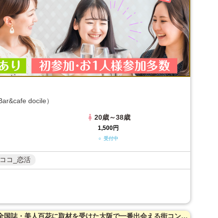
 Bar&cafe docile）
20歳～38歳
1,500円
○ 受付中
ココ_恋活
【23～35歳限定】【心斎橋】41名突破！全国誌・美人百花に取材を受けた大阪で一番出会える街コン☆高評価多数！隠れ家レストラン貸切☆お一人様参加多数！お料理はイタリアンコース料理！【カジュアルな雰囲気】LINE交換自由＆席がえあり！