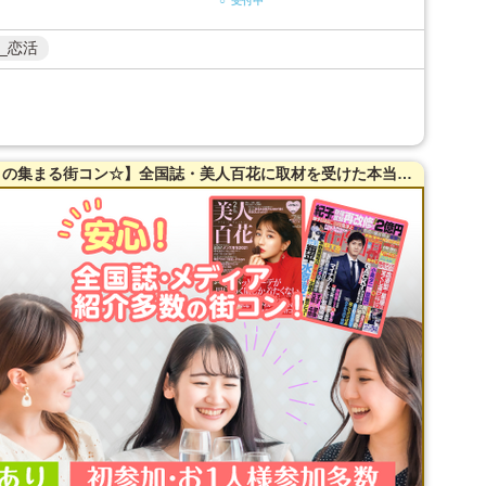
○ 受付中
_恋活
アニメコン【梅田】【アニメ・マンガ好きの集まる街コン☆】全国誌・美人百花に取材を受けた本当に出会える街コン♪【完全着席】【一人参加・恋活・友達作り歓迎】☆開放感抜群のカフェダイニング貸切☆同世代で盛り上がる♪【当たる！と有名な女性占い師によるオラクルカード占い】を体験できます！【自家製焼き立てパン】を味わえます☆LINE交換自由＆席替えあり！