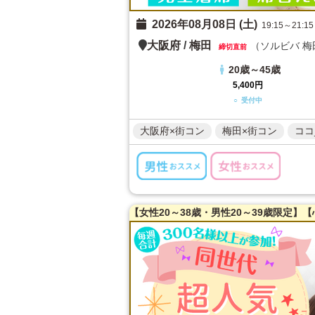
2026年08月08日 (土)
19:15～21:15
大阪府
/
梅田
（ソルビバ 梅
締切直前
20歳～45歳
5,400円
○ 受付中
大阪府×街コン
梅田×街コン
ココ