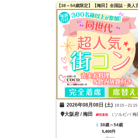
2026年08月08日 (土)
19:15～21:15
大阪府
/
梅田
（ソルビバ 梅
締切直前
38歳～54歳
5,400円