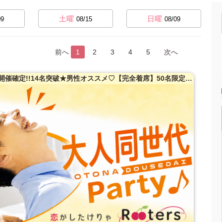
土曜
日曜
09
08/15
08/09
前へ
1
2
3
4
5
次へ
★タイムセール中★【6900円⇒6400円】開催確定!!14名突破★男性オススメ♡【完全着席】50名限定★大人同世代恋活パーティー♪