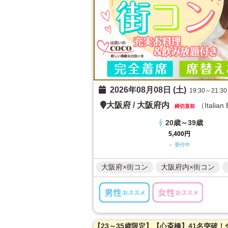
2026年08月08日 (土)
19:30～21:30
大阪府
/
大阪府内
（Italian
締切直前
20歳～39歳
5,400円
○ 受付中
大阪府×街コン
大阪府内×街コン