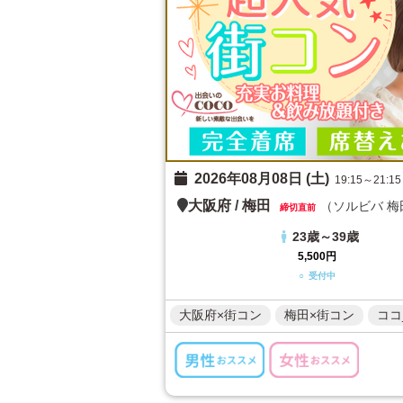
2026年08月08日 (土)
19:15～21:15
大阪府
/
梅田
（ソルビバ 梅
締切直前
23歳～39歳
5,500円
○ 受付中
大阪府×街コン
梅田×街コン
ココ