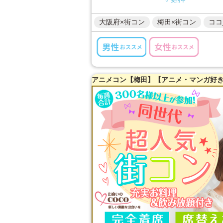
○ 受付中
大阪府×街コン
梅田×街コン
ココ