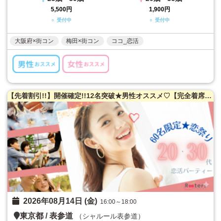
5,500円
1,900円
○ 受付中
○ 受付中
大阪府×街コン
梅田×街コン
ココ_恋活
【先着割引!!】開催確定!!12名突破★男性オススメ♡【完全着席★お席案内・席替えサポート】60名限定!!20・30代恋祭り★お盆休みの恋活大作戦!!!
2026年08月14日 (金)
16:00～18:00
東京都
/
表参道
（シャルール表参道）