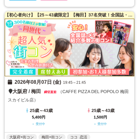
【初心者向け】【25～43歳限定】【梅田】37名突破！全国誌・美人百花に取材を受けた大阪で一番出会える街コン♪超オシャレ隠れ家カフェ貸切☆同世代で楽しむ♪【充実お料理＆飲み放題付】【カジュアルな雰囲気】だから交流しやすい♪LINE交換自由＆席替えあり！
2026年08月07日 (金)
19:45～21:45
大阪府
/
梅田
（CAFFE PIZZA DEL POPOLO 梅田
締切直前
スカイビル店）
25歳～43歳
25歳～43歳
5,400円
1,500円
○ 受付中
○ 受付中
大阪府×街コン
梅田×街コン
ココ_恋活