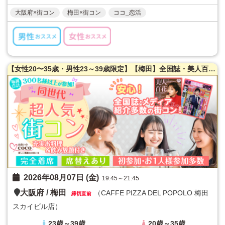
大阪府×街コン
梅田×街コン
ココ_恋活
【女性20〜35歳・男性23～39歳限定】【梅田】全国誌・美人百花に取材を受けた大阪で一番出会える街コン☆【年収６００万以上☆ハイスペ男性限定！】【当たる！と有名な女性占い師によるオラクルカード占い】を体験できます！【スカイビル内】【隠れ家レストラン貸切☆】同世代で楽しむ♪【充実お料理＆飲み放題付】【カジュアルな雰囲気】LINE交換自由＆席替えあり！
2026年08月07日 (金)
19:45～21:45
大阪府
/
梅田
（CAFFE PIZZA DEL POPOLO 梅田
締切直前
スカイビル店）
23歳～39歳
20歳～35歳