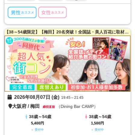
【38～54歳限定】【梅田】20名突破！全国誌・美人百花に取材を受けた大阪で一番出会える街コン♪満腹保証☆【たっぷりお肉】室内バーベキュー街コン♪【充実お料理＆飲み放題付】超オシャレ隠れ家ダイニング貸切☆同世代で楽しむ♪席替えあり！
2026年08月07日 (金)
19:45～21:45
大阪府
/
梅田
（Dining Bar CAMP）
締切直前
38歳～54歳
38歳～54歳
5,400円
1,500円
○ 受付中
○ 受付中