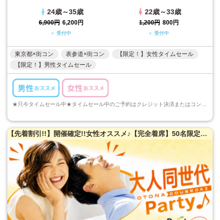
24歳～35歳
22歳～33歳
6,900円
6,200円
1,200円
800円
○ 受付中
○ 受付中
東京都×街コン
表参道×街コン
【限定！】女性タイムセール
【限定！】男性タイムセール
★只今タイムセール中★タイムセール中のご予約はクレジット決済またはコンビニ決済でのご予約のみとなります。ご注意くださいますようお願い申し上げます...
【先着割引!!】開催確定!!女性オススメ♪【完全着席】50名限定★大人同世代恋活パーティー♪