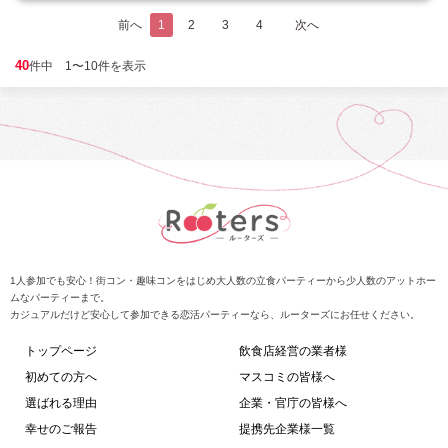
前へ
1
2
3
4
次へ
40
件中 1〜10件を表示
1人参加でも安心！街コン・趣味コンをはじめ大人数の立食パーティーから少人数のアットホー
ムなパーティーまで。
カジュアルだけど安心して参加できる恋活パーティーなら、ルーターズにお任せください。
トップページ
飲食店経営の業者様
初めての方へ
マスコミの皆様へ
選ばれる理由
企業・官庁の皆様へ
幸せのご報告
提携先企業様一覧