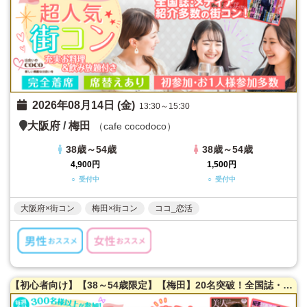
2026年08月14日 (金)
13:30～15:30
大阪府
/
梅田
（cafe cocodoco）
38歳～54歳
38歳～54歳
4,900円
1,500円
○ 受付中
○ 受付中
大阪府×街コン
梅田×街コン
ココ_恋活
【初心者向け】【38～54歳限定】【梅田】20名突破！全国誌・美人百花に取材を受けた大阪で一番出会える街コン♪超オシャレ隠れ家カフェ貸切☆同世代で楽しむ♪【充実お料理＆飲み放題付】【カジュアルな雰囲気】だから交流しやすい♪LINE交換自由＆席替えあり！