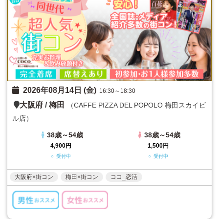
2026年08月14日 (金)
16:30～18:30
大阪府
/
梅田
（CAFFE PIZZA DEL POPOLO 梅田スカイビ
ル店）
38歳～54歳
38歳～54歳
4,900円
1,500円
○ 受付中
○ 受付中
大阪府×街コン
梅田×街コン
ココ_恋活