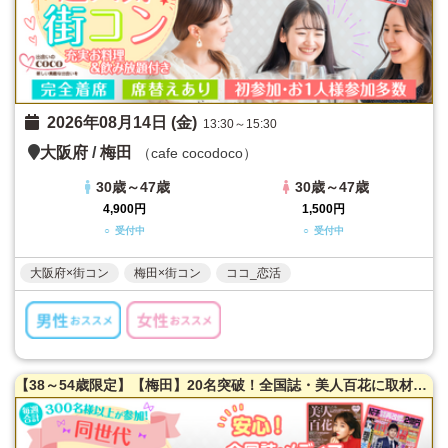
2026年08月14日 (金)
13:30～15:30
大阪府
/
梅田
（cafe cocodoco）
30歳～47歳
30歳～47歳
4,900円
1,500円
○ 受付中
○ 受付中
大阪府×街コン
梅田×街コン
ココ_恋活
【38～54歳限定】【梅田】20名突破！全国誌・美人百花に取材を受けた大阪で一番出会える街コン♪超オシャレ隠れ家カフェ貸切☆同世代で楽しむ♪できます！【充実お料理＆飲み放題付】LINE交換自由＆席替えあり！