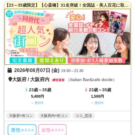
【23～35歳限定】【心斎橋】31名突破！全国誌・美人百花に取材を受けた大阪で一番出会える街コン☆高評価多数！隠れ家レストラン貸切☆お一人様参加多数！お料理はイタリアンコース料理！【カジュアルな雰囲気】LINE交換自由＆席がえあり！
2026年08月07日 (金)
19:30～21:30
大阪府
/
大阪府内
（Italian Bar&cafe docile）
締切直前
23歳～35歳
23歳～35歳
5,400円
1,500円
○ 受付中
○ 受付中
大阪府×街コン
大阪府内×街コン
ココ_恋活