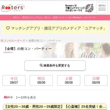
街コン・恋活をカジュアルに。街コン・恋活パーティーならRooters -ルーターズ-
マッチングアプリ・婚活アプリのメディア「ユアマッチ」
街コンのルーターズ
金曜の街コン・パーティー
【金曜】の街コン・パーティー
SEARCH
検索条件を変更する
今日
明日
土曜
日曜
08/07
08/08
08/08
08/09
40
件中 1〜10件を表示
【女性20～38歳・男性20～39歳限定】【心斎橋】25名突破！全国誌・美人百花に取材を受けた大阪で一番出会える街コン☆高評価多数！隠れ家レストラン貸切☆お一人様参加多数！お料理はイタリアンコース料理！【カジュアルな雰囲気】LINE交換自由＆席がえあり！