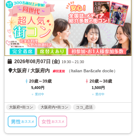
2026年08月07日 (金)
19:30～21:30
大阪府
/
大阪府内
（Italian Bar&cafe docile）
締切直前
20歳～39歳
20歳～38歳
5,400円
1,500円
○ 受付中
○ 受付中
大阪府×街コン
大阪府内×街コン
ココ_恋活