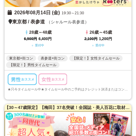
2026年08月14日 (金)
19:30～21:30
東京都
/
表参道
（シャルール表参道）
28歳～48歳
26歳～45歳
6,900円
6,400円
2,100円
1,200円
○ 受付中
○ 受付中
東京都×街コン
表参道×街コン
【限定！】女性タイムセール
【限定！】男性タイムセール
★只今タイムセール中★タイムセール中のご予約はクレジット決済またはコンビニ決済でのご予約のみとなります。ご注意くださいますようお願い申し上げます...
【30～47歳限定】【梅田】37名突破！全国誌・美人百花に取材を受けた大阪で一番出会える街コン♪超オシャレ隠れ家カフェ貸切☆同世代で楽しむ♪【充実お料理＆飲み放題付】LINE交換自由＆席替えあり！