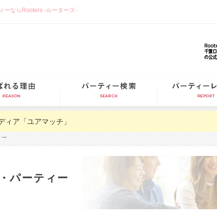
らRooters -ルーターズ-
選ばれる理由
パーティー検索
ディア「ユアマッチ」
ィー
・パーティー