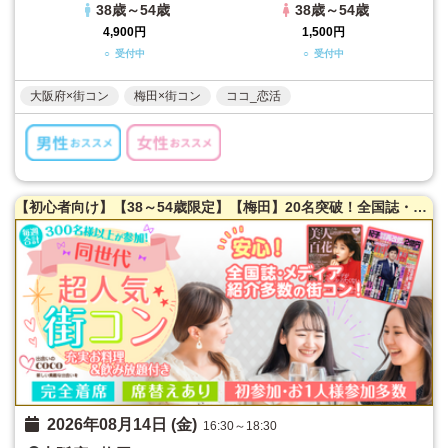
38歳～54歳
38歳～54歳
4,900円
1,500円
○ 受付中
○ 受付中
大阪府×街コン
梅田×街コン
ココ_恋活
【初心者向け】【38～54歳限定】【梅田】20名突破！全国誌・美人百花に取材を受けた大阪で一番出会える街コン♪超オシャレ隠れ家カフェ貸切☆同世代で楽しむ♪【充実お料理＆飲み放題付】【カジュアルな雰囲気】だから交流しやすい♪LINE交換自由＆席替えあり！
2026年08月14日 (金)
16:30～18:30