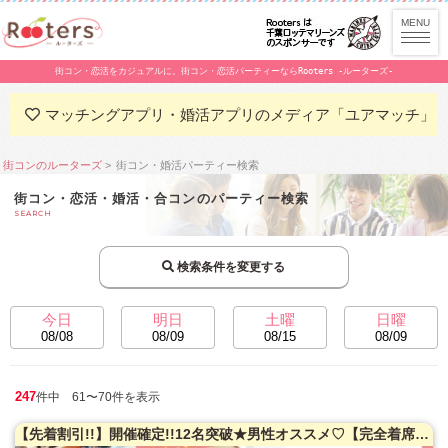
街コン・恋活をカジュアルに。街コン・恋活パーティーならRooters -ルーターズ-
マッチングアプリ・婚活アプリのメディア「ユアマッチ」
街コンのルーターズ
街コン・婚活パーティー検索
街コン・恋活・婚活・合コンのパーティー検索
SEARCH
検索条件を変更する
今日
明日
土曜
日曜
08/08
08/09
08/15
08/09
247
件中 61〜70件を表示
【先着割引!!】開催確定!!12名突破★男性オススメ♡【完全着席★お席案内・席替えサポート】60名限定!!20・30代恋祭り★お盆休みの恋活大作戦!!!