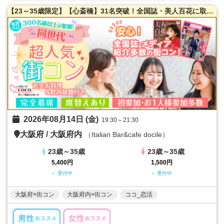
【23～35歳限定】【心斎橋】31名突破！全国誌・美人百花に取材を受けた大阪で一番出会える街コン☆高評価多数！隠れ家レストラン貸切☆お一人様参加多数！お料理はイタリアンコース料理！【カジュアルな雰囲気】LINE交換自由＆席がえあり！
2026年08月14日 (金)
19:30～21:30
大阪府
/
大阪府内
（Italian Bar&cafe docile）
23歳～35歳
23歳～35歳
5,400円
1,500円
○ 受付中
○ 受付中
大阪府×街コン
大阪府内×街コン
ココ_恋活