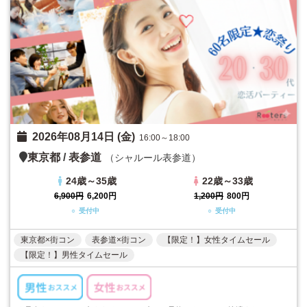
2026年08月14日 (金)
16:00～18:00
東京都
/
表参道
（シャルール表参道）
24歳～35歳
22歳～33歳
6,900円
6,200円
1,200円
800円
○ 受付中
○ 受付中
東京都×街コン
表参道×街コン
【限定！】女性タイムセール
【限定！】男性タイムセール