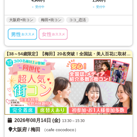
4,900円
1,500円
○ 受付中
○ 受付中
大阪府×街コン
梅田×街コン
ココ_恋活
【38～54歳限定】【梅田】20名突破！全国誌・美人百花に取材を受けた大阪で一番出会える街コン♪超オシャレ隠れ家カフェ貸切☆同世代で楽しむ♪できます！【充実お料理＆飲み放題付】LINE交換自由＆席替えあり！
2026年08月14日 (金)
13:30～15:30
大阪府
/
梅田
（cafe cocodoco）