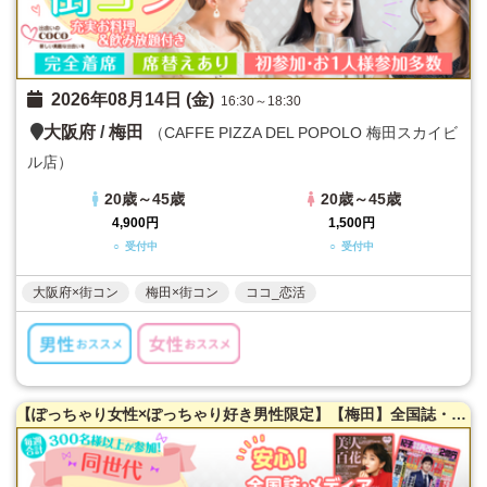
2026年08月14日 (金)
16:30～18:30
大阪府
/
梅田
（CAFFE PIZZA DEL POPOLO 梅田スカイビ
ル店）
20歳～45歳
20歳～45歳
4,900円
1,500円
○ 受付中
○ 受付中
大阪府×街コン
梅田×街コン
ココ_恋活
【ぽっちゃり女性×ぽっちゃり好き男性限定】【梅田】全国誌・美人百花に取材を受けた大阪で一番出会える街コン♪超オシャレ隠れ家カフェ貸切☆同世代で楽しむ♪【充実お料理＆飲み放題付】【カジュアルな雰囲気】だから交流しやすい♪LINE交換自由＆席替えあり！