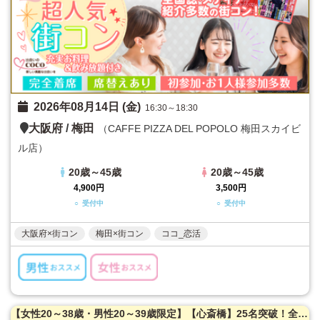
2026年08月14日 (金)
16:30～18:30
大阪府
/
梅田
（CAFFE PIZZA DEL POPOLO 梅田スカイビ
ル店）
20歳～45歳
20歳～45歳
4,900円
3,500円
○ 受付中
○ 受付中
大阪府×街コン
梅田×街コン
ココ_恋活
【女性20～38歳・男性20～39歳限定】【心斎橋】25名突破！全国誌・美人百花に取材を受けた大阪で一番出会える街コン☆高評価多数！隠れ家レストラン貸切☆お一人様参加多数！お料理はイタリアンコース料理！【カジュアルな雰囲気】LINE交換自由＆席がえあり！