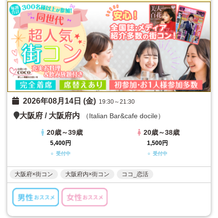
2026年08月14日 (金)
19:30～21:30
大阪府
/
大阪府内
（Italian Bar&cafe docile）
20歳～39歳
20歳～38歳
5,400円
1,500円
○ 受付中
○ 受付中
大阪府×街コン
大阪府内×街コン
ココ_恋活