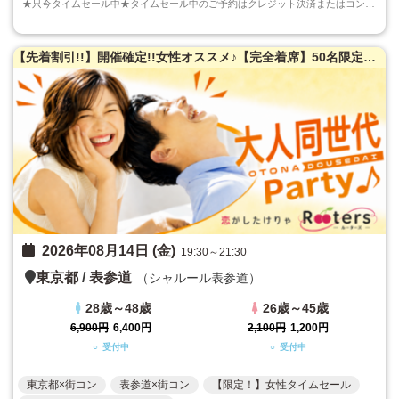
★只今タイムセール中★タイムセール中のご予約はクレジット決済またはコンビニ決済でのご予約のみとなります。ご注意くださいますようお願い申し上げます...
【先着割引!!】開催確定!!女性オススメ♪【完全着席】50名限定★大人同世代恋活パーティー♪
2026年08月14日 (金)
19:30～21:30
東京都
/
表参道
（シャルール表参道）
28歳～48歳
26歳～45歳
6,900円
6,400円
2,100円
1,200円
○ 受付中
○ 受付中
東京都×街コン
表参道×街コン
【限定！】女性タイムセール