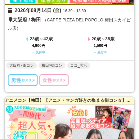
2026年08月14日 (金)
16:30～18:30
大阪府
/
梅田
（CAFFE PIZZA DEL POPOLO 梅田スカイビ
ル店）
23歳～42歳
20歳～38歳
4,900円
1,500円
○ 受付中
○ 受付中
大阪府×街コン
梅田×街コン
ココ_恋活
アニメコン【梅田】【アニメ・マンガ好きの集まる街コン☆】【梅田】全国誌・美人百花に取材を受けた大阪で一番出会える街コン♪超オシャレ隠れ家カフェ貸切☆同世代で楽しむ♪【充実お料理＆飲み放題付】【カジュアルな雰囲気】だから交流しやすい♪LINE交換自由＆席替えあり！