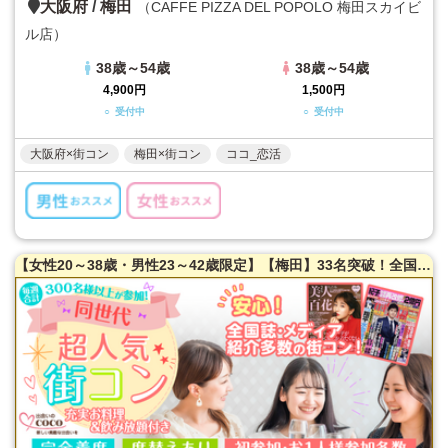
大阪府
/
梅田
（CAFFE PIZZA DEL POPOLO 梅田スカイビ
ル店）
38歳～54歳
38歳～54歳
4,900円
1,500円
○ 受付中
○ 受付中
大阪府×街コン
梅田×街コン
ココ_恋活
【女性20～38歳・男性23～42歳限定】【梅田】33名突破！全国誌・美人百花に取材を受けた大阪で一番出会える街コン♪超オシャレ隠れ家カフェ貸切☆同世代で楽しむ♪【充実お料理＆飲み放題付】【カジュアルな雰囲気】だから交流しやすい♪LINE交換自由＆席替えあり！