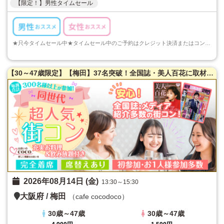
【限定！】男性タイムセール
★只今タイムセール中★タイムセール中のご予約はクレジット決済またはコンビニ決済でのご予約のみとなります。ご注意くださいますようお願い申し上げます...
【30～47歳限定】【梅田】37名突破！全国誌・美人百花に取材を受けた大阪で一番出会える街コン♪超オシャレ隠れ家カフェ貸切☆同世代で楽しむ♪【充実お料理＆飲み放題付】LINE交換自由＆席替えあり！
2026年08月14日 (金)
13:30～15:30
大阪府
/
梅田
（cafe cocodoco）
30歳～47歳
30歳～47歳