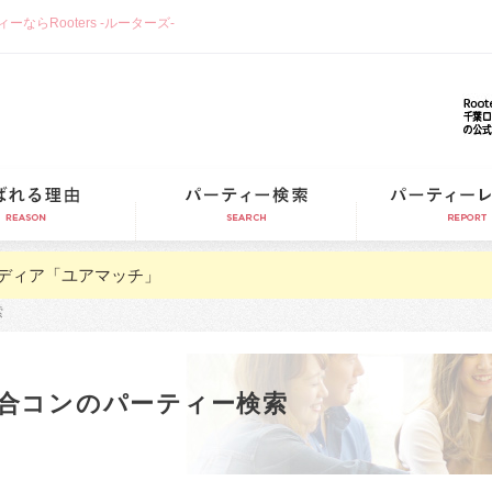
らRooters -ルーターズ-
選ばれる理由
パーティー検索
ディア「ユアマッチ」
索
合コンのパーティー検索