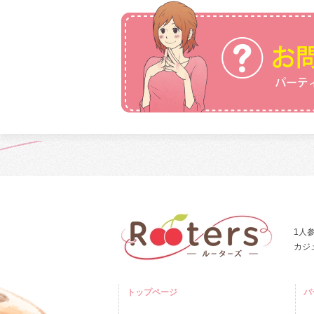
1人
カジ
トップページ
パ