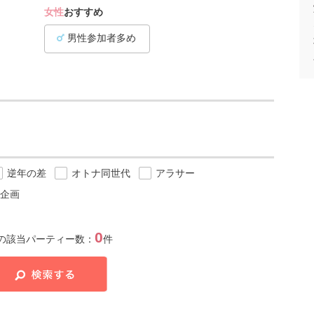
女性
おすすめ
男性参加者多め
逆年の差
オトナ同世代
アラサー
企画
0
の該当パーティー数：
件