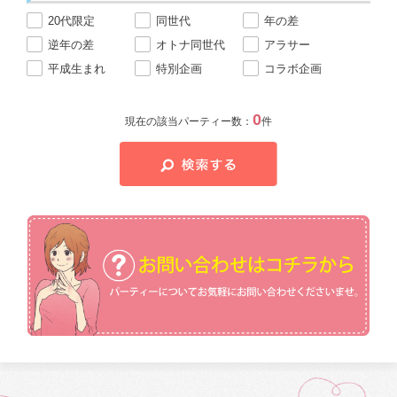
20代限定
同世代
年の差
逆年の差
オトナ同世代
アラサー
平成生まれ
特別企画
コラボ企画
0
現在の該当パーティー数：
件