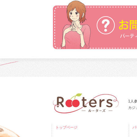
1人
カジ
トップページ
パ