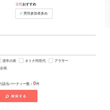
女性
おすすめ
男性参加者多め
逆年の差
オトナ同世代
アラサー
企画
0
の該当パーティー数：
件