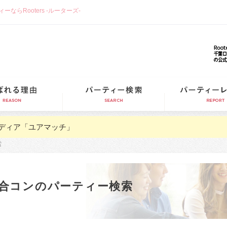
らRooters -ルーターズ-
選ばれる理由
パーティー検索
ディア「ユアマッチ」
索
合コンのパーティー検索