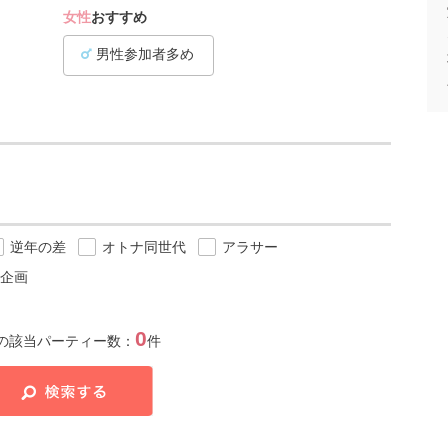
女性
おすすめ
男性参加者多め
逆年の差
オトナ同世代
アラサー
企画
0
の該当パーティー数：
件