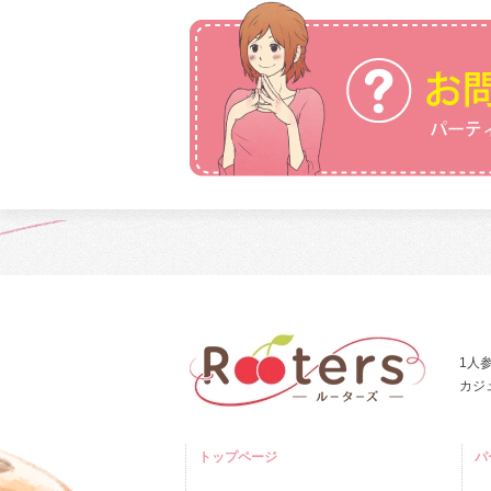
1人
カジ
トップページ
パ