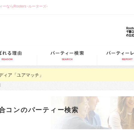
らRooters -ルーターズ-
選ばれる理由
パーティー検索
ディア「ユアマッチ」
索
合コンのパーティー検索