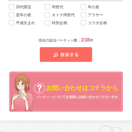
20代限定
同世代
年の差
逆年の差
オトナ同世代
アラサー
平成生まれ
特別企画
コラボ企画
238
現在の該当パーティー数：
件