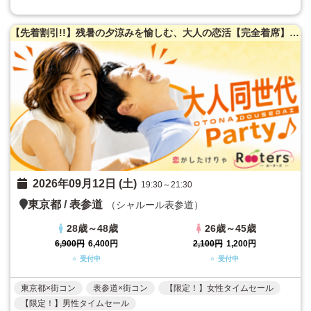
【先着割引!!】残暑の夕涼みを愉しむ、大人の恋活【完全着席】50名限定★大人同世代恋活パーティー♪
2026年09月12日 (土)
19:30～21:30
東京都
/
表参道
（シャルール表参道）
28歳～48歳
26歳～45歳
6,900円
6,400円
2,100円
1,200円
○ 受付中
○ 受付中
東京都×街コン
表参道×街コン
【限定！】女性タイムセール
【限定！】男性タイムセール