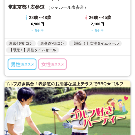
東京都
/
表参道
（シャルール表参道）
28歳～48歳
26歳～45歳
6,900円
2,100円
○ 受付中
○ 受付中
東京都×街コン
表参道×街コン
【限定！】女性タイムセール
【限定！】男性タイムセール
ゴルフ好き集合！表参道のお洒落な屋上テラスでBBQ★ゴルフ好き限定パーティー♪