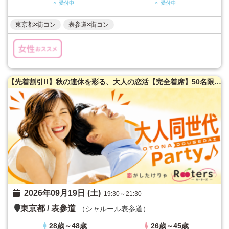
○ 受付中
○ 受付中
東京都×街コン
表参道×街コン
【先着割引!!】秋の連休を彩る、大人の恋活【完全着席】50名限定★大人同世代恋活パーティー♪
2026年09月19日 (土)
19:30～21:30
東京都
/
表参道
（シャルール表参道）
28歳～48歳
26歳～45歳