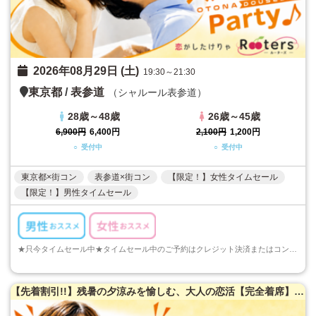
2026年08月29日 (土)
19:30～21:30
東京都
/
表参道
（シャルール表参道）
28歳～48歳
26歳～45歳
6,900円
6,400円
2,100円
1,200円
○ 受付中
○ 受付中
東京都×街コン
表参道×街コン
【限定！】女性タイムセール
【限定！】男性タイムセール
★只今タイムセール中★タイムセール中のご予約はクレジット決済またはコンビニ決済でのご予約のみとなります。ご注意くださいますようお願い申し上げます...
【先着割引!!】残暑の夕涼みを愉しむ、大人の恋活【完全着席】50名限定★大人同世代恋活パーティー♪