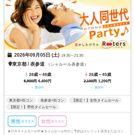
2026年09月05日 (土)
19:30～21:30
東京都
/
表参道
（シャルール表参道）
28歳～48歳
26歳～45歳
6,900円
6,400円
2,100円
1,200円
○ 受付中
○ 受付中
東京都×街コン
表参道×街コン
【限定！】女性タイムセール
【限定！】男性タイムセール
★只今タイムセール中★タイムセール中のご予約はクレジット決済またはコンビニ決済でのご予約のみとなります。ご注意くださいますようお願い申し上げます...