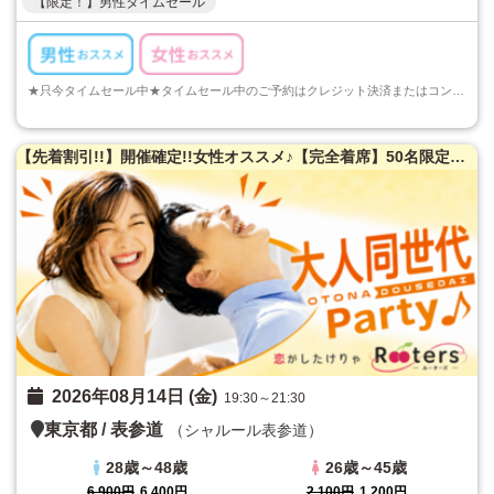
【限定！】男性タイムセール
★只今タイムセール中★タイムセール中のご予約はクレジット決済またはコンビニ決済でのご予約のみとなります。ご注意くださいますようお願い申し上げます...
【先着割引!!】開催確定!!女性オススメ♪【完全着席】50名限定★大人同世代恋活パーティー♪
2026年08月14日 (金)
19:30～21:30
東京都
/
表参道
（シャルール表参道）
28歳～48歳
26歳～45歳
6,900円
6,400円
2,100円
1,200円