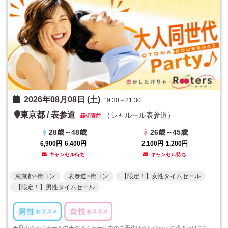
2026年08月08日 (土)
19:30～21:30
東京都
/
表参道
（シャルール表参道）
締切直前
28歳～48歳
26歳～45歳
6,900円
6,400円
2,100円
1,200円
キャンセル待ち
キャンセル待ち
東京都×街コン
表参道×街コン
【限定！】女性タイムセール
【限定！】男性タイムセール
★只今タイムセール中★タイムセール中のご予約はクレジット決済またはコンビニ決済でのご予約のみとなります。ご注意くださいますようお願い申し上げます...