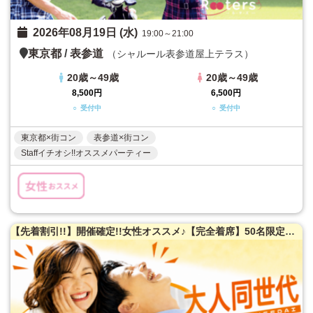
2026年08月19日 (水)
19:00～21:00
東京都
/
表参道
（シャルール表参道屋上テラス）
20歳～49歳
20歳～49歳
8,500円
6,500円
○ 受付中
○ 受付中
東京都×街コン
表参道×街コン
Staffイチオシ!!オススメパーティー
【先着割引!!】開催確定!!女性オススメ♪【完全着席】50名限定★大人同世代恋活パーティー♪