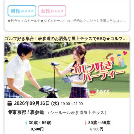
★只今タイムセール中★タイムセール中のご予約はクレジット決済またはコンビニ決済でのご予約のみとなります。ご注意くださいますようお願い申し上げます...
ゴルフ好き集合！表参道のお洒落な屋上テラスでBBQ★ゴルフ好き限定パーティー♪
2026年09月16日 (水)
19:00～21:00
東京都
/
表参道
（シャルール表参道屋上テラス）
30歳～59歳
30歳～59歳
8,500円
6,500円