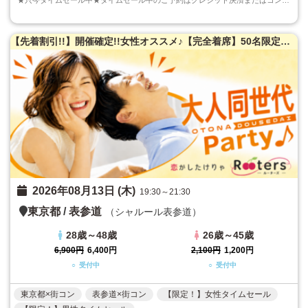
【先着割引!!】開催確定!!女性オススメ♪【完全着席】50名限定★大人同世代恋活パーティー♪
2026年08月13日 (木)
19:30～21:30
東京都
/
表参道
（シャルール表参道）
28歳～48歳
26歳～45歳
6,900円
6,400円
2,100円
1,200円
○ 受付中
○ 受付中
東京都×街コン
表参道×街コン
【限定！】女性タイムセール