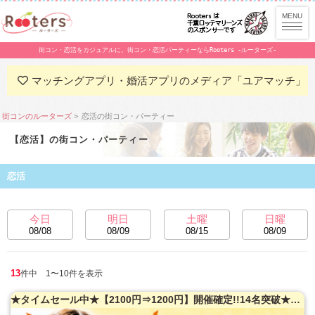
街コン・恋活をカジュアルに。街コン・恋活パーティーならRooters -ルーターズ-
マッチングアプリ・婚活アプリのメディア「ユアマッチ」
街コンのルーターズ
恋活の街コン・パーティー
【恋活】の街コン・パーティー
恋活
今日
明日
土曜
日曜
08/08
08/09
08/15
08/09
13
件中 1〜10件を表示
★タイムセール中★【2100円⇒1200円】開催確定!!14名突破★女性オススメ♪【完全着席】50名限定★大人同世代恋活パーティー♪