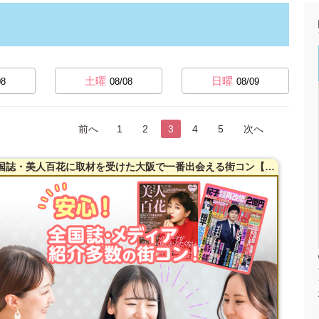
土曜
日曜
08
08/08
08/09
前へ
1
2
3
4
5
次へ
【38～54歳限定】【梅田】20名突破！全国誌・美人百花に取材を受けた大阪で一番出会える街コン【洗練された大人の空間】貸切！同世代で楽しむ♪お料理は豪華イタリアンコース料理☆LINE交換自由＆席がえあり！