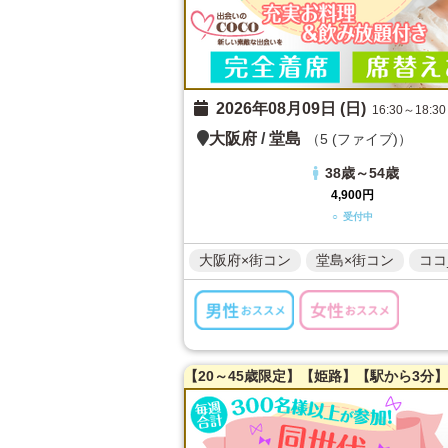
2026年08月09日 (日)
16:30～18:30
大阪府
/
堂島
（5 (ファイブ)）
38歳～54歳
4,900円
○ 受付中
大阪府×街コン
堂島×街コン
ココ