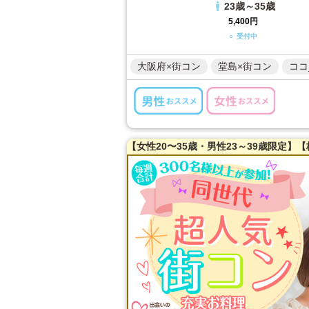
23歳～35歳
5,400円
○ 受付中
大阪府×街コン
堂島×街コン
ココ