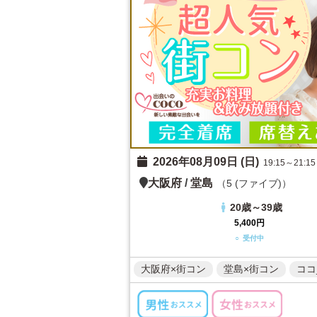
2026年08月09日 (日)
19:15～21:15
大阪府
/
堂島
（5 (ファイブ)）
20歳～39歳
5,400円
○ 受付中
大阪府×街コン
堂島×街コン
ココ