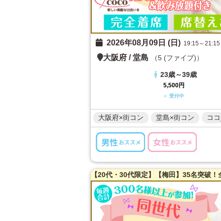
2026年08月09日 (日)
19:15～21:15
大阪府
/
堂島
（5 (ファイブ)）
23歳～39歳
5,500円
○ 受付中
大阪府×街コン
堂島×街コン
ココ