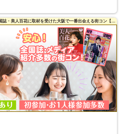
【23～35歳限定】【梅田】35名突破！全国誌・美人百花に取材を受けた大阪で一番出会える街コン【洗練された大人の空間】貸切☆【当たる！有名な女性占い師によるオラクルカード占いあり♪】同世代で楽しむ♪【充実お料理＆飲み放題付】LINE交換自由＆席がえあり！