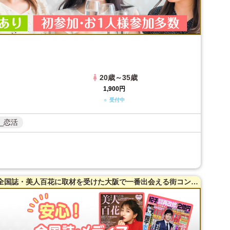
20歳～35歳
1,900円
○ 受付中
_恋活
【20代・30代限定】【梅田】35名突破！全国誌・美人百花に取材を受けた大阪で一番出会える街コン【洗練された大人の空間】貸切☆【当たる！有名な女性占い師によるオラクルカード占いあり♪】同世代で楽しむ♪【充実お料理＆飲み放題付】LINE交換自由＆席がえあり！