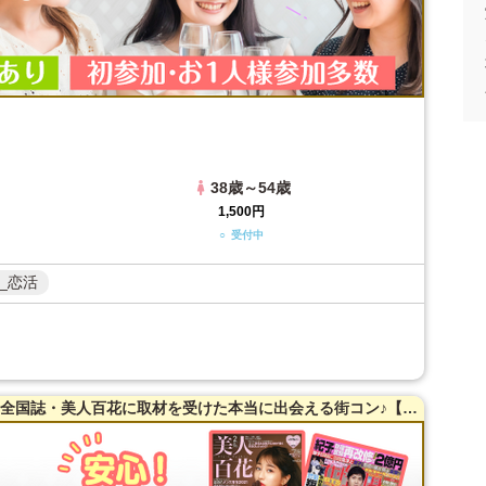
38歳～54歳
1,500円
○ 受付中
_恋活
【20～45歳限定】【姫路】【駅から3分】全国誌・美人百花に取材を受けた本当に出会える街コン♪【インスタ映え確実‼︎話題のNewスポット】【新築居酒屋貸切】 【豊富なドリンクメニュー・一流のコース料理】【同世代】で楽しむ♪【カジュアルな雰囲気】LINE交換自由＆席替えあり！