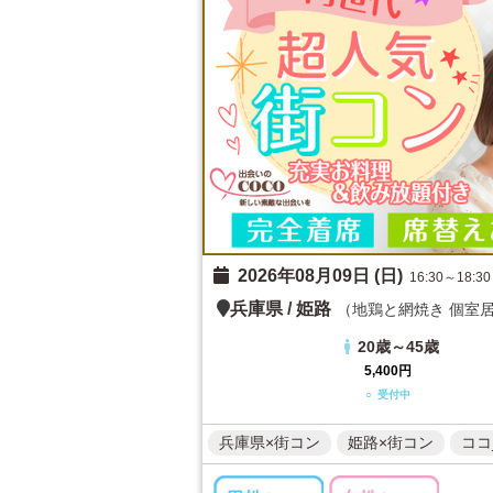
2026年08月09日 (日)
16:30～18:30
兵庫県
/
姫路
（地鶏と網焼き 個室居
20歳～45歳
5,400円
○ 受付中
兵庫県×街コン
姫路×街コン
ココ