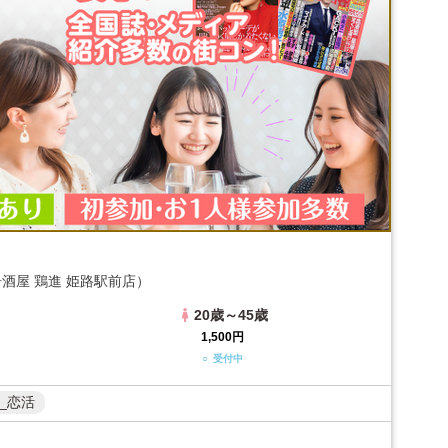
酒屋 鶏進 姫路駅前店）
20歳～45歳
1,500円
○ 受付中
_恋活