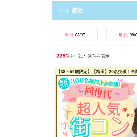
ココ_恋活
今日
明日
08/07
08/
226
件中 21〜30件を表示