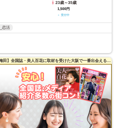
23歳～35歳
1,500円
○ 受付中
_恋活
【女性20〜35歳・男性23～39歳限定】【梅田】全国誌・美人百花に取材を受けた大阪で一番出会える街コン☆【年収６００万以上☆ハイスペ男性限定！】【当たる！有名な女性占い師によるオラクルカード占いあり♪】同世代で楽しむ♪【充実お料理＆飲み放題付】LINE交換自由＆席がえあり！