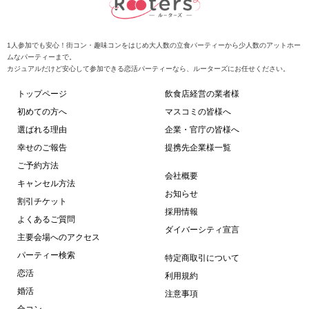
1人参加でも安心！街コン・趣味コンをはじめ大人数の立食パーティーから少人数のアットホー
ムなパーティーまで。
カジュアルだけど安心して参加できる恋活パーティーなら、ルーターズにお任せください。
トップページ
飲食店経営の業者様
初めての方へ
マスコミの皆様へ
選ばれる理由
企業・官庁の皆様へ
幸せのご報告
提携先企業様一覧
ご予約方法
会社概要
キャンセル方法
お知らせ
割引チケット
採用情報
よくあるご質問
ダイバーシティ宣言
主要会場へのアクセス
パーティー検索
特定商取引について
恋活
利用規約
婚活
注意事項
合コン