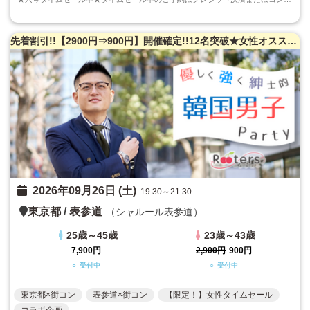
先着割引!!【2900円⇒900円】開催確定!!12名突破★女性オススメ♪【韓国男性×韓国人男性と出会いたい日本人女性】☆日韓交流☆超特出逢いの極みSP
2026年09月26日 (土)
19:30～21:30
東京都
/
表参道
（シャルール表参道）
25歳～45歳
23歳～43歳
7,900円
2,900円
900円
○ 受付中
○ 受付中
東京都×街コン
表参道×街コン
【限定！】女性タイムセール