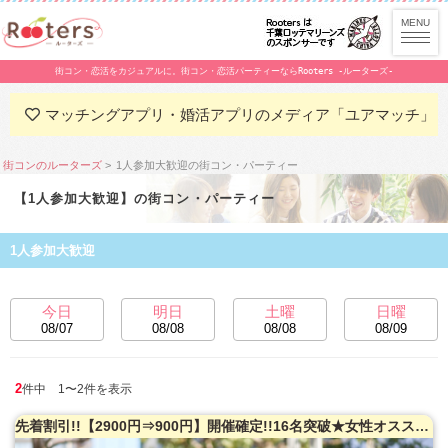
街コン・恋活をカジュアルに。街コン・恋活パーティーならRooters -ルーターズ-
マッチングアプリ・婚活アプリのメディア「ユアマッチ」
街コンのルーターズ
1人参加大歓迎の街コン・パーティー
【1人参加大歓迎】の街コン・パーティー
1人参加大歓迎
今日
明日
土曜
日曜
08/07
08/08
08/08
08/09
2
件中 1〜2件を表示
先着割引!!【2900円⇒900円】開催確定!!16名突破★女性オススメ♪【韓国男性×韓国人男性と出会いたい日本人女性】☆日韓交流☆超特出逢いの極みSP