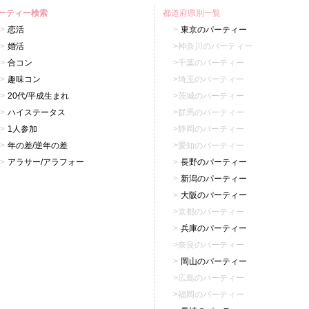
ーティー検索
都道府県別一覧
恋活
東京のパーティー
婚活
神奈川のパーティー
合コン
千葉のパーティー
趣味コン
埼玉のパーティー
20代/平成生まれ
茨城のパーティー
ハイステータス
群馬のパーティー
1人参加
静岡のパーティー
年の差/逆年の差
愛知のパーティー
アラサー/アラフォー
長野のパーティー
新潟のパーティー
大阪のパーティー
京都のパーティー
兵庫のパーティー
奈良のパーティー
岡山のパーティー
広島のパーティー
福岡のパーティー