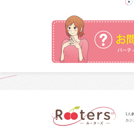
1人
カジ