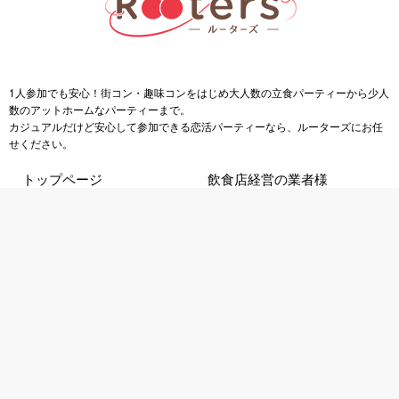
1人参加でも安心！街コン・趣味コンをはじめ大人数の立食パーティーから少人
数のアットホームなパーティーまで。
カジュアルだけど安心して参加できる恋活パーティーなら、ルーターズにお任
せください。
トップページ
飲食店経営の業者様
初めての方へ
マスコミの皆様へ
選ばれる理由
企業・官庁の皆様へ
幸せのご報告
提携先企業様一覧
ご予約方法
会社概要
キャンセル方法
お知らせ
割引チケット
採用情報
よくあるご質問
ダイバーシティ宣言
主要会場へのアクセス