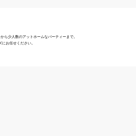
ーから少人数のアットホームなパーティーまで。
ズにお任せください。
飲食店経営の業者様
マスコミの皆様へ
企業・官庁の皆様へ
提携先企業様一覧
会社概要
お知らせ
採用情報
ダイバーシティ宣言