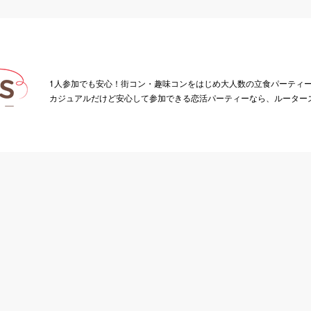
1人参加でも安心！街コン・趣味コンをはじめ大人数の立食パーティ
カジュアルだけど安心して参加できる恋活パーティーなら、ルーター
パーティー検索
都道府県別一覧
恋活
東京のパーティー
婚活
神奈川のパーティー
合コン
千葉のパーティー
趣味コン
埼玉のパーティー
20代/平成生まれ
茨城のパーティー
ハイステータス
群馬のパーティー
1人参加
静岡のパーティー
年の差/逆年の差
愛知のパーティー