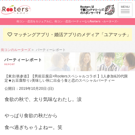
街コン・恋活をカジュアルに。街コン・恋活パーティーならRooters -ルーターズ-
マッチングアプリ・婚活アプリのメディア「ユアマッチ」
街コンのルーターズ
パーティーレポート
パーティーレポート
REPORT
【東京/表参道】【男前豆腐店×Rootersスペシャルコラボ 】1人参加&20代限
定★お豆腐祭り♪美味しい秋に出会う食と恋のスペシャルパーティー
公開日：2019年10月20日 (日)
食欲の秋で、太り気味なわたし。涙
やっぱり食欲の秋だから
食べ過ぎちゃうよねー。笑