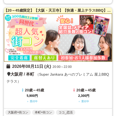
【20～45歳限定】【大阪・天王寺】【快適・屋上テラスBBQ】【満腹保証☆豊富な食材＆驚愕！超豪華飲み放題☆ビールだけで１６種類！？クラフトビルや海外のビールも！その他ドリンクも超充実！】【日焼け防止タープ・清涼ミスト機】【雨天決行】全国誌・美人百花に取材を受けた大阪で一番出会える街コン☆【お一人様参加多数】LINE交換自由＆席がえあり！
2026年08月11日 (火)
20:00～22:00
大阪府
/
本町
（Super Jankara あべのプレミアム 屋上BBQ
テラス）
20歳～45歳
20歳～45歳
5,900円
2,300円
○ 受付中
○ 受付中
大阪府×街コン
本町×街コン
ココ_恋活