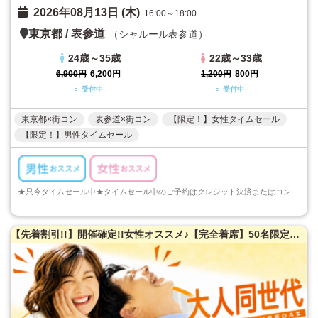
2026年08月13日 (木)
16:00～18:00
東京都
/
表参道
（シャルール表参道）
24歳～35歳
22歳～33歳
6,900円
6,200円
1,200円
800円
○ 受付中
○ 受付中
東京都×街コン
表参道×街コン
【限定！】女性タイムセール
【限定！】男性タイムセール
★只今タイムセール中★タイムセール中のご予約はクレジット決済またはコンビニ決済でのご予約のみとなります。ご注意くださいますようお願い申し上げます...
【先着割引!!】開催確定!!女性オススメ♪【完全着席】50名限定★大人同世代恋活パーティー♪