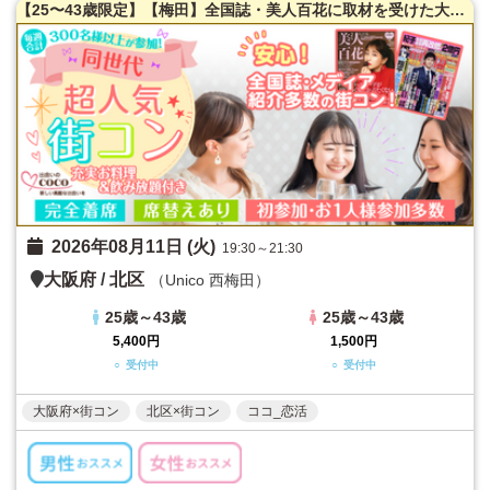
【25〜43歳限定】【梅田】全国誌・美人百花に取材を受けた大阪で一番出会える街コン【洗練された大人の空間】貸切！同世代で楽しむ♪お料理は豪華スペインコース料理☆LINE交換自由＆席がえあり！
2026年08月11日 (火)
19:30～21:30
大阪府
/
北区
（Unico 西梅田）
25歳～43歳
25歳～43歳
5,400円
1,500円
○ 受付中
○ 受付中
大阪府×街コン
北区×街コン
ココ_恋活