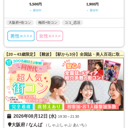
5,500円
1,900円
○ 受付中
○ 受付中
大阪府×街コン
梅田×街コン
ココ_恋活
【20～43歳限定】【難波】【駅から3分】全国誌・美人百花に取材を受けた大阪で一番出会える街コン☆【新築のホテルダイニング貸切】【お一人様参加多数】【黒毛和牛肉寿司】【目の前炙り提供】【カジュアルな雰囲気】LINE交換自由＆席がえあり！
2026年08月12日 (水)
19:30～21:30
大阪府
/
なんば
（しゃぶしゃぶ あいち）