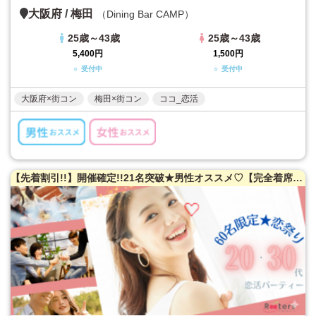
大阪府
/
梅田
（Dining Bar CAMP）
25歳～43歳
25歳～43歳
5,400円
1,500円
○ 受付中
○ 受付中
大阪府×街コン
梅田×街コン
ココ_恋活
【先着割引!!】開催確定!!21名突破★男性オススメ♡【完全着席★お席案内・席替えサポート】60名限定!!20・30代恋祭り★お盆休みの恋活大作戦!!!