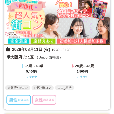
2026年08月11日 (火)
19:30～21:30
大阪府
/
北区
（Unico 西梅田）
25歳～43歳
25歳～43歳
5,400円
1,500円
○ 受付中
○ 受付中
大阪府×街コン
北区×街コン
ココ_恋活