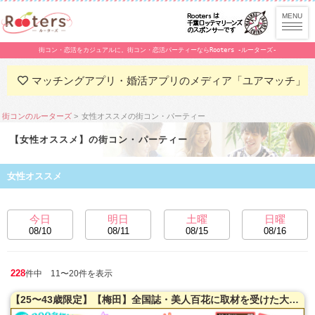
街コン・恋活をカジュアルに。街コン・恋活パーティーならRooters -ルーターズ-
マッチングアプリ・婚活アプリのメディア「ユアマッチ」
街コンのルーターズ
女性オススメの街コン・パーティー
【女性オススメ】の街コン・パーティー
女性オススメ
今日
明日
土曜
日曜
08/10
08/11
08/15
08/16
228
件中 11〜20件を表示
【25〜43歳限定】【梅田】全国誌・美人百花に取材を受けた大阪で一番出会える街コン【洗練された大人の空間】貸切！同世代で楽しむ♪お料理は豪華スペインコース料理☆LINE交換自由＆席がえあり！