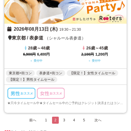
2026年08月13日 (木)
19:30～21:30
東京都
/
表参道
（シャルール表参道）
28歳～48歳
26歳～45歳
6,900円
6,400円
2,100円
1,200円
○ 受付中
○ 受付中
東京都×街コン
表参道×街コン
【限定！】女性タイムセール
【限定！】男性タイムセール
★只今タイムセール中★タイムセール中のご予約はクレジット決済またはコンビニ決済でのご予約のみとなります。ご注意くださいますようお願い申し上げます...
前へ
1
2
3
4
5
次へ