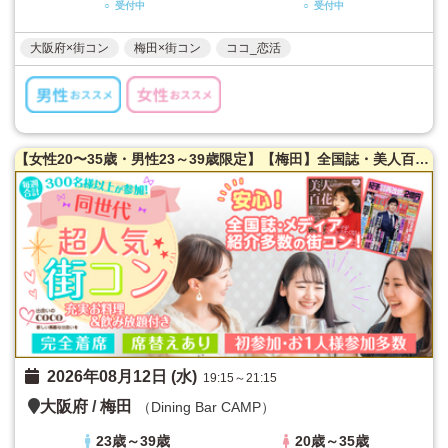
○ 受付中
○ 受付中
大阪府×街コン
梅田×街コン
ココ_恋活
【女性20〜35歳・男性23～39歳限定】【梅田】全国誌・美人百花に取材を受けた大阪で一番出会える街コン☆【年収６００万以上☆ハイスペ男性限定！】満腹保証☆【たっぷりお肉】室内バーベキュー街コン♪【充実お料理＆飲み放題付】超オシャレ隠れ家ダイニング貸切☆同世代で楽しむ♪席替えあり！
2026年08月12日 (水)
19:15～21:15
大阪府
/
梅田
（Dining Bar CAMP）
23歳～39歳
20歳～35歳