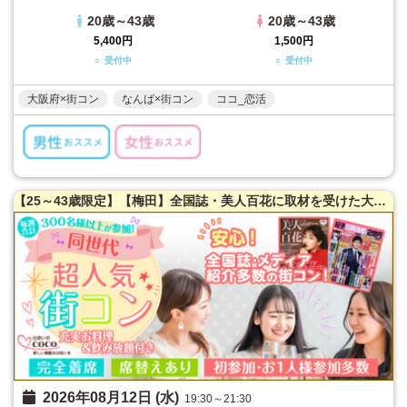
20歳～43歳
20歳～43歳
5,400円
1,500円
○ 受付中
○ 受付中
大阪府×街コン
なんば×街コン
ココ_恋活
【25～43歳限定】【梅田】全国誌・美人百花に取材を受けた大阪で一番出会える街コン♪満腹保証☆【当たる！と有名な女性占い師によるオラクルカード占い】を体験できます！【たっぷりお肉】室内バーベキュー街コン♪【充実お料理＆飲み放題付】超オシャレ隠れ家ダイニング貸切☆同世代で楽しむ♪席替えあり！
2026年08月12日 (水)
19:30～21:30