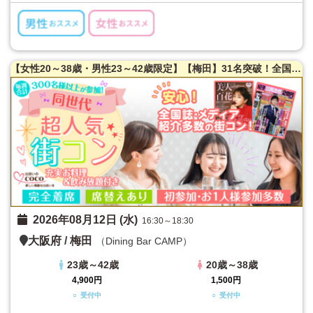
【女性20～38歳・男性23～42歳限定】【梅田】31名突破！全国誌・美人百花に取材を受けた大阪で一番出会える街コン♪満腹保証☆【たっぷりお肉】室内バーベキュー街コン♪【充実お料理＆飲み放題付】超オシャレ隠れ家ダイニング貸切☆同世代で楽しむ♪席替えあり！
2026年08月12日 (水)
16:30～18:30
大阪府
/
梅田
（Dining Bar CAMP）
23歳～42歳
20歳～38歳
4,900円
1,500円
○ 受付中
○ 受付中