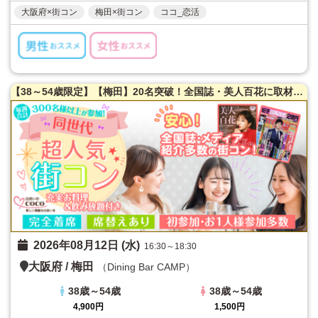
大阪府×街コン
梅田×街コン
ココ_恋活
【38～54歳限定】【梅田】20名突破！全国誌・美人百花に取材を受けた大阪で一番出会える街コン♪満腹保証☆【たっぷりお肉】室内バーベキュー街コン♪【充実お料理＆飲み放題付】超オシャレ隠れ家ダイニング貸切☆同世代で楽しむ♪席替えあり！
2026年08月12日 (水)
16:30～18:30
大阪府
/
梅田
（Dining Bar CAMP）
38歳～54歳
38歳～54歳
4,900円
1,500円