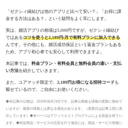
「ゼクシィ縁結びは他のアプリと比べて安い？」「お得に課
金する方法はある？」という疑問をよく耳にします。
実は、婚活アプリの相場は5,000円ですが、ゼクシィ縁結び
ではある
コツを使うと2,189円/月で有料プランに加入できる
んです。その他にも、婚活成功保証という返金プランもある
ため、アプリ初心者でも安心して利用できますよ。
本記事では、
料金プラン・有料会員と無料会員の違い・支払
い方法
を紹介していきます。
また、ユアマッチ限定で、
2,189円お得になる招待コード
も
載せているので、ご自由にお使いください。
◆本記事の公開は、2026年06月24日です。記事公開後も情報の更新に努めて
いますが、最新の情報とは異なる場合があります。（更新日は記事上部に表
示しています）◆本ページはアフィリエイトプログラムによる収益を得てい
ます。◆特定商品・サービスの広告を行う場合には、商品・サービス情報に