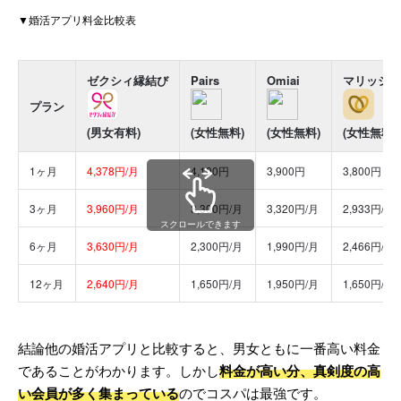
▼婚活アプリ料金比較表
ゼクシィ縁結び
Pairs
Omiai
マリッシュ
プラン
(男女有料)
(女性無料)
(女性無料)
(女性無料)
1ヶ月
4,378円/月
4,100円
3,900円
3,800円
3ヶ月
3,960円/月
3,300円/月
3,320円/月
2,933円/月
スクロールできます
6ヶ月
3,630円/月
2,300円/月
1,990円/月
2,466円/月
12ヶ月
2,640円/月
1,650円/月
1,950円/月
1,650円/月
結論他の婚活アプリと比較すると、男女ともに一番高い料金
であることがわかります。しかし
料金が高い分、真剣度の高
い会員が多く集まっている
のでコスパは最強です。