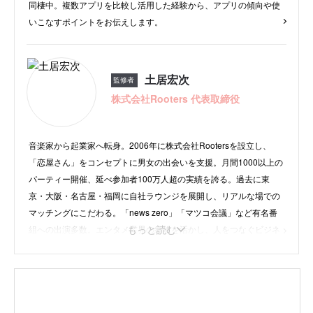
同棲中。複数アプリを比較し活用した経験から、アプリの傾向や使
いこなすポイントをお伝えします。
土居宏次
監修者
株式会社Rooters 代表取締役
音楽家から起業家へ転身。2006年に株式会社Rootersを設立し、
「恋屋さん」をコンセプトに男女の出会いを支援。月間1000以上の
パーティー開催、延べ参加者100万人超の実績を誇る。過去に東
京・大阪・名古屋・福岡に自社ラウンジを展開し、リアルな場での
マッチングにこだわる。「news zero」「マツコ会議」など有名番
もっと読む
組への出演多数。エンタメ業界の経験を活かし、人をつなぐビジネ
スで活躍中。
・
instagram
・
X