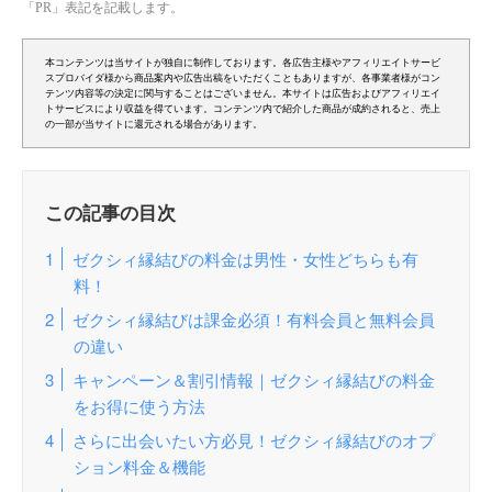
「PR」表記を記載します。
本コンテンツは当サイトが独自に制作しております。各広告主様やアフィリエイトサービ
スプロバイダ様から商品案内や広告出稿をいただくこともありますが、各事業者様がコン
テンツ内容等の決定に関与することはございません。本サイトは広告およびアフィリエイ
トサービスにより収益を得ています。コンテンツ内で紹介した商品が成約されると、売上
の一部が当サイトに還元される場合があります。
この記事の目次
ゼクシィ縁結びの料金は男性・女性どちらも有
料！
ゼクシィ縁結びは課金必須！有料会員と無料会員
の違い
キャンペーン＆割引情報｜ゼクシィ縁結びの料金
をお得に使う方法
さらに出会いたい方必見！ゼクシィ縁結びのオプ
ション料金＆機能