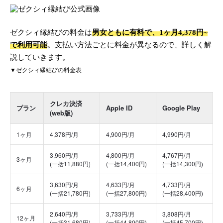
ゼクシィ縁結びの料金は
男女ともに有料で、1ヶ月4,378円~
で利用可能
。支払い方法ごとに料金が異なるので、詳しく解
説していきます。
▼ゼクシィ縁結びの料金表
クレカ決済
プラン
Apple ID
Google Play
(web版)
1ヶ月
4,378円/月
4,900円/月
4,990円/月
3,960円/月
4,800円/月
4,767円/月
3ヶ月
(一括11,880円)
(一括14,400円)
(一括14,300円)
3,630円/月
4,633円/月
4,733円/月
6ヶ月
(一括21,780円)
(一括27,800円)
(一括28,400円)
2,640円/月
3,733円/月
3,808円/月
12ヶ月
(一括31,680円)
(一括44,800円)
(一括45,700円)