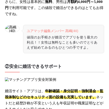
さらに、女性は基本的に
無料
、男性は
月額約4,000円～5,000
円
で利用可能です。この値段で婚活ができるのはとてもお得
ですね。
ユアマッチ編集メンバー 髙嶋(40)
値段のお手軽さが婚活でアプリを使う最大の
利点！！女性は無料なことも多いのでとりあ
えず始めてみるのもひとつの手ですよ。
②安全に婚活できるサポート
婚活サイト・アプリは、
年齢確認・身分証明・強制退会・監
視体制などのセキュリティ面の設備も充実しています。
ネッ
トだと経歴詐称が不安という人も年収証明や職業証明などが