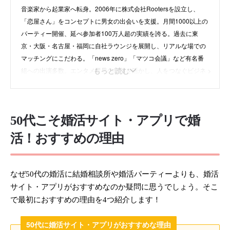
音楽家から起業家へ転身。2006年に株式会社Rootersを設立し、
「恋屋さん」をコンセプトに男女の出会いを支援。月間1000以上の
パーティー開催、延べ参加者100万人超の実績を誇る。過去に東
京・大阪・名古屋・福岡に自社ラウンジを展開し、リアルな場での
マッチングにこだわる。「news zero」「マツコ会議」など有名番
もっと読む
組への出演多数。エンタメ業界の経験を活かし、人をつなぐビジネ
スで活躍中。
50代こそ婚活サイト・アプリで婚
・
instagram
・
X
活！おすすめの理由
・
株式会社Rooters
なぜ50代の婚活に結婚相談所や婚活パーティーよりも、婚活
サイト・アプリがおすすめなのか疑問に思うでしょう。そこ
で最初におすすめの理由を4つ紹介します！
50代に婚活サイト・アプリがおすすめな理由