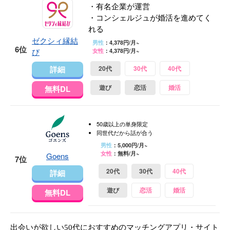
・有名企業が運営
・コンシェルジュが婚活を進めてく
れる
ゼクシィ縁結
男性
：4,378円/月~
6位
び
女性
：4,378円/月~
詳細
20代
30代
40代
遊び
恋活
婚活
無料DL
50歳以上の単身限定
同世代だから話が合う
男性
：5,000円/月~
女性
：無料/月~
Goens
7位
20代
30代
40代
詳細
遊び
恋活
婚活
無料DL
出会いが欲しい50代におすすめのマッチングアプリ・サイト