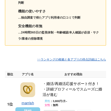
判断
機能の使いやすさ
…独自調査で得たアプリ利用者の口コミで判断
安全機能の有無
…24時間365日の監視体制・年齢確認/本人確認が必須・サク
ラ/業者の排除環境
>>ランキングの根拠と各アプリの得点詳細はこちら
順位
アプリ名
おすすめ理由
・婚活/再婚活応援サポート付き！
・詳細プロフィールでスムーズに婚
活が進む
男性
：3,800円/月~
marrish
1位
女性
：無料