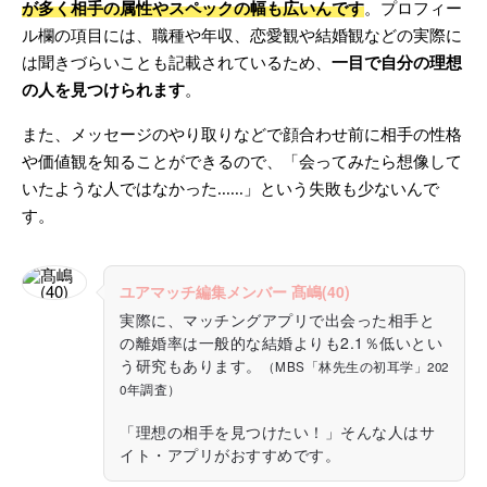
が多く相手の属性やスペックの幅も広いんです
。プロフィー
ル欄の項目には、職種や年収、恋愛観や結婚観などの実際に
は聞きづらいことも記載されているため、
一目で自分の理想
の人を見つけられます
。
また、メッセージのやり取りなどで顔合わせ前に相手の性格
や価値観を知ることができるので、「会ってみたら想像して
いたような人ではなかった......」という失敗も少ないんで
す。
ユアマッチ編集メンバー 髙嶋(40)
実際に、マッチングアプリで出会った相手と
の離婚率は一般的な結婚よりも2.1％低いとい
う研究もあります。
（MBS「林先生の初耳学」202
0年調査）
「理想の相手を見つけたい！」そんな人はサ
イト・アプリがおすすめです。