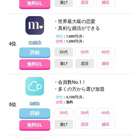
遊び
恋活
婚活
無料DL
・世界最大級の恋愛
・真剣な婚活ができる
男性
：1,690円/月~
match
女性
：1,690円/月~
4位
詳細
20代
30代
40代
無料DL
遊び
恋活
婚活
・会員数No.1！
・多くの方から選び放題
男性
：4,100円/月~
pairs
女性
：無料
5位
詳細
20代
30代
40代
無料DL
遊び
恋活
婚活