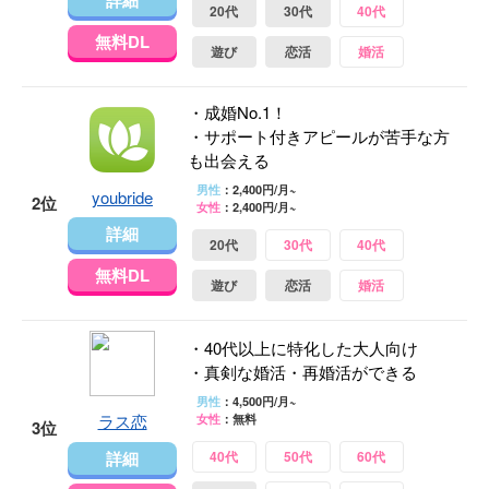
詳細
20代
30代
40代
無料DL
遊び
恋活
婚活
・成婚No.1！
・サポート付きアピールが苦手な方
も出会える
男性
：2,400円/月~
youbride
2位
女性
：2,400円/月~
詳細
20代
30代
40代
無料DL
遊び
恋活
婚活
・40代以上に特化した大人向け
・真剣な婚活・再婚活ができる
男性
：4,500円/月~
ラス恋
女性
：無料
3位
詳細
40代
50代
60代