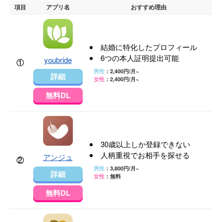
項目
アプリ名
おすすめ理由
結婚に特化したプロフィール
6つの本人証明提出可能
youbride
①
男性
：2,400円/月~
詳細
女性
：2,400円/月~
無料DL
30歳以上しか登録できない
人柄重視でお相手を探せる
アンジュ
②
男性
：3,800円/月~
詳細
女性
：無料
無料DL