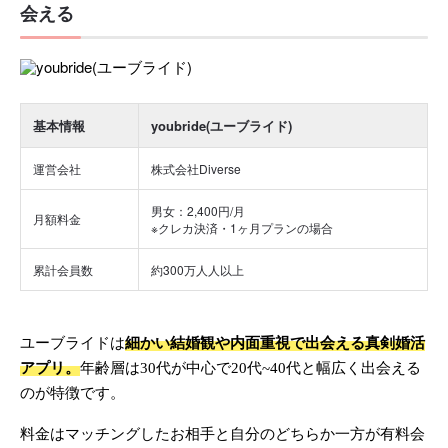
会える
基本情報
youbride(ユーブライド)
運営会社
株式会社Diverse
男女：2,400円/月
月額料金
※クレカ決済・1ヶ月プランの場合
累計会員数
約300万人人以上
ユーブライドは
細かい結婚観や内面重視で出会える真剣婚活
アプリ。
年齢層は30代が中心で20代~40代と幅広く出会える
のが特徴です。
料金はマッチングしたお相手と自分のどちらか一方が有料会