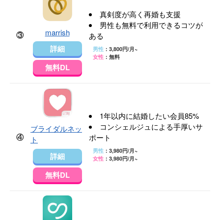
真剣度が高く再婚も支援
男性も無料で利用できるコツが
marrish
③
ある
詳細
男性
：3,800円/月~
女性
：無料
無料DL
1年以内に結婚したい会員85%
コンシェルジュによる手厚いサ
ブライダルネッ
④
ポート
ト
男性
：3,980円/月~
詳細
女性
：3,980円/月~
無料DL