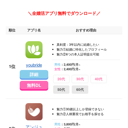
＼全婚活アプリ無料でダウンロード／
順位
アプリ名
おすすめ理由
真剣度：3年以内に結婚したい
魅力①結婚に特化したプロフィール
魅力②6つの本人証明提出可能
youbride
男性
：2,400円/月~
1位
女性
：2,400円/月~
詳細
20代
30代
40代
無料DL
50代
60代
魅力①30歳以上しか登録できない
魅力②人柄重視でお相手を探せる
男性
：3,800円/月~
アンジュ