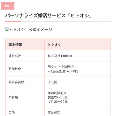
・
株式会社Rooters
PR
パーソナライズ婚活サービス「ヒトオシ」
基本情報
ヒトオシ
運営会社
株式会社 Parasol
男女：14,800円/月
月額料金
※入会金別途14,800円
累計会員数
非公開
年齢制限あり
年齢層
男性20〜45歳
女性20〜39歳
目的
真剣婚活