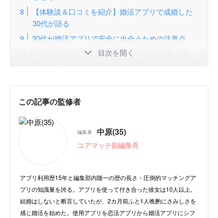
【体験談＆口コミを紹介】婚活アプリで成婚した
30代が語る
30代が婚活アプリで安全に出会うための注意点
目次を開く
マッチングアプリの最新キャンペーン情報を紹
介！(2023年6月16日更新)
30代男性＆女性の出会いは婚活アプリがおすす
め！
この記事の監修者
ランキングの順位決定方法と根拠
よくある質問
中原(35)
編集者
ユアマッチ副編集長
アプリ利用歴15年と編集部内随一の歴の長さ・圧倒的マッチングア
プリの知識量を誇る。アプリを使って付き合った彼女は10人以上。
結婚はしないと断言していたが、2カ月前ふと1人晩酌にさみしさを
感じ婚活を始めた。使用アプリを恋活アプリから婚活アプリにシフ