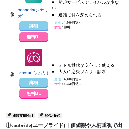
新規サービスでライバルが少な
い
scenario(シナリ
⑤
通話で仲を深められる
オ)
男性
：4,400円/月~
詳細
女性
：無料
無料DL
ミドル世代が安心して使える
大人の恋愛ソムリエ診断
somuri(ソムリ)
⑥
男性
：4,400円/月~
詳細
女性
：1,950円/月~
無料DL
成婚実績No.1
20代~40代
①youbride(ユーブライド)｜価値観や人柄重視で出