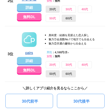
2位
女性
：無料
詳細
20代
30代
40代
無料DL
50代
60代
真剣度：結婚を見据えた恋人探し
魅力①会員数No.1で地方でも出会える
魅力②共通の趣味から出会える
pairs
男性
：4,100円/月~
3位
女性
：無料
詳細
20代
30代
40代
無料DL
50代
60代
＼詳しくアプリ紹介を見るならここから／
30代前半
30代後半