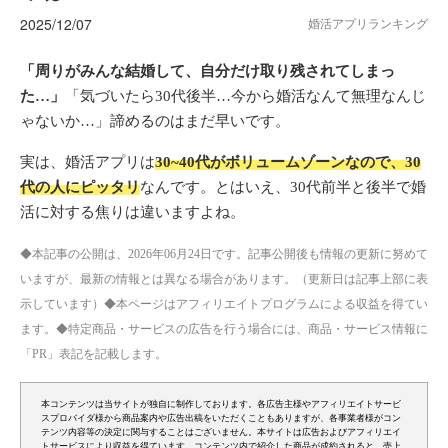
2025/12/07
婚活アプリランキング
「周りがみんな結婚して、自分だけ取り残されてしまっ
た…」
「気づいたら30代後半…今から婚活なんて無理なんじ
ゃないか…」諦めるのはまだ早いです。
実は、婚活アプリは
30~40代がボリュームゾーンなので、30
代の人にピッタリ
なんです。とはいえ、30代前半と後半で婚
活に対する焦りは違いますよね。
◆本記事の公開は、2026年06月24日です。記事公開後も情報の更新に努めて
いますが、最新の情報とは異なる場合があります。（更新日は記事上部に表
示しています）◆本ページはアフィリエイトプログラムによる収益を得てい
ます。◆特定商品・サービスの広告を行う場合には、商品・サービス情報に
「PR」表記を記載します。
本コンテンツは当サイトが独自に制作しております。各広告主様やアフィリエイトサービ
スプロバイダ様から商品案内や広告出稿をいただくこともありますが、各事業者様がコン
テンツ内容等の決定に関与することはございません。本サイトは広告およびアフィリエイ
トサービスにより収益を得ています。コンテンツ内で紹介した商品が成約されると、売上