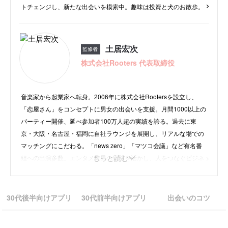
トチェンジし、新たな出会いを模索中。趣味は投資と犬のお散歩。
土居宏次
監修者
株式会社Rooters 代表取締役
音楽家から起業家へ転身。2006年に株式会社Rootersを設立し、
「恋屋さん」をコンセプトに男女の出会いを支援。月間1000以上の
パーティー開催、延べ参加者100万人超の実績を誇る。過去に東
京・大阪・名古屋・福岡に自社ラウンジを展開し、リアルな場での
マッチングにこだわる。「news zero」「マツコ会議」など有名番
もっと読む
組への出演多数。エンタメ業界の経験を活かし、人をつなぐビジネ
スで活躍中。
30代後半向けアプリ
30代前半向けアプリ
出会いのコツ
・
instagram
・
X