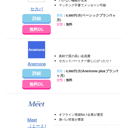
バレない機能が充実
マッチング不要でメッセージ可能
セカパ
(ベーシックプラン/1ヶ
男性
：6,980円/月
詳細
月)
女性
：無料
無料DL
真剣で質の高い会員層
セカンドパートナー探しにぴったり！
Anemone
(Anemone plusプラン/1
男性
：6,980円/月
詳細
ヶ月)
女性
：無料
無料DL
オフライン実績No.1企業が運営
Meet
身バレ対策が豊富
（ミート)