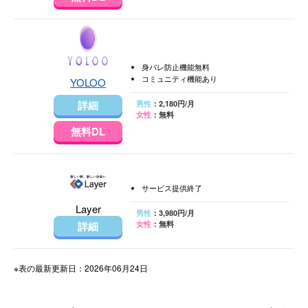
身バレ防止機能無料
コミュニティ機能あり
YOLOO
詳細
男性
：2,180円/月
女性
：無料
無料DL
サービス提供終了
Layer
男性
：3,980円/月
詳細
女性
：無料
※表の最新更新日：2026年06月24日