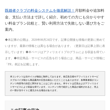
既婚者クラブの料金システムを徹底解説！
月額料金や追加料
金、支払い方法まで詳しく紹介。初めての方にも分かりやす
い料金プラン比較と、賢い利用方法で失敗しない選び方をご
案内。
◆本記事の公開は、2026年06月24日です。記事公開後も情報の更新に努めて
いますが、最新の情報とは異なる場合があります。（更新日は記事上部に表
示しています）◆本ページはアフィリエイトプログラムによる収益を得てい
ます。◆特定商品・サービスの広告を行う場合には、商品・サービス情報に
「PR」表記を記載します。
本コンテンツは当サイトが独自に制作しております。各広告主様やアフィリエイトサービ
スプロバイダ様から商品案内や広告出稿をいただくこともありますが、各事業者様がコン
テンツ内容等の決定に関与することはございません。本サイトは広告およびアフィリエイ
トサービスにより収益を得ています。コンテンツ内で紹介した商品が成約されると、売上
の一部が当サイトに還元される場合があります。