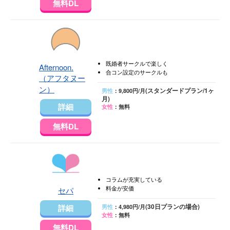
無料DL
既婚者サークルで楽しく
Afternoon.
合コン設定のサークルも
（アフタヌー
ン）
(スタンダードプラン/1ヶ
男性
：9,800円/月
月)
詳細
女性
：無料
無料DL
コラムが充実している
料金が安価
セパ
(30日プランの場合)
詳細
男性
：4,980円/月
女性
：無料
無料DL