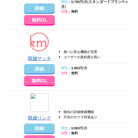
(スタンダードプラン/1ヶ
男性
：9,780円/月
月)
詳細
女性
：無料
無料DL
身バレ防止機能が充実
ユーザーの真剣度が高い
既婚マッチ
詳細
男性
：3,980円/月
女性
：無料
無料DL
独自の詳細検索機能
既婚リンク
万全のサクラ対策あり
詳細
男性
：9,980円/月
女性
：無料