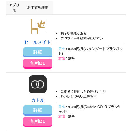
アプリ
おすすめ理由
名
掲示板機能がある
プロフィール検索がしやすい
ヒールメイト
(スタンダードプラン/1ヶ
男性
：9,800円/月
詳細
月)
女性
：無料
無料DL
既婚者に特化した条件設定可能
身バレしづらい工夫あり
カドル
(Cuddle GOLDプラン/1
男性
：9,980円/月
詳細
ヶ月)
女性
：無料
無料DL