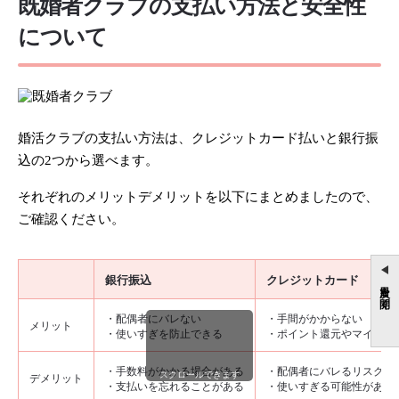
既婚者クラブの支払い方法と安全性
について
婚活クラブの支払い方法は、クレジットカード払いと銀行振
込の2つから選べます。
それぞれのメリットデメリットを以下にまとめましたので、
ご確認ください。
銀行振込
クレジットカード
目次を開く
・配偶者にバレない
・手間がかからない
メリット
・使いすぎを防止できる
・ポイント還元やマイル付
・手数料がかかる場合がある
・配偶者にバレるリスクが
スクロールできます
デメリット
・支払いを忘れることがある
・使いすぎる可能性がある