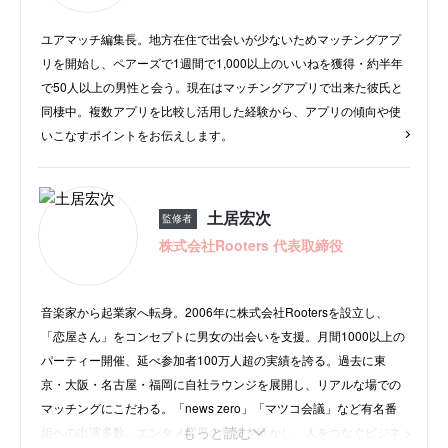
ユアマッチ編集長。地方在住で出会いが少ないためマッチングアプ
リを開始し、ペアーズで1週間で1,000以上のいいねを獲得・約半年
で50人以上の男性と会う。現在はマッチングアプリで出来た彼氏と
同棲中。複数アプリを比較し活用した経験から、アプリの傾向や使
いこなすポイントをお伝えします。
土居宏次
監修者
株式会社Rooters 代表取締役
音楽家から起業家へ転身。2006年に株式会社Rootersを設立し、
「恋屋さん」をコンセプトに男女の出会いを支援。月間1000以上の
パーティー開催、延べ参加者100万人超の実績を誇る。過去に東
京・大阪・名古屋・福岡に自社ラウンジを展開し、リアルな場での
マッチングにこだわる。「news zero」「マツコ会議」など有名番
もっと読む
組への出演多数。エンタメ業界の経験を活かし、人をつなぐビジネ