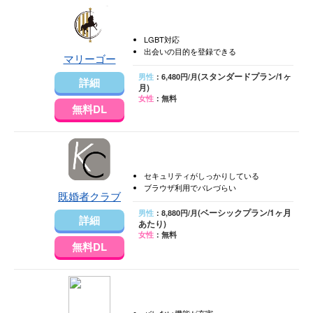
LGBT対応
出会いの目的を登録できる
マリーゴー
(スタンダードプラン/1ヶ
男性
：6,480円/月
詳細
月)
女性
：無料
無料DL
セキュリティがしっかりしている
ブラウザ利用でバレづらい
既婚者クラブ
(ベーシックプラン/1ヶ月
男性
：8,880円/月
詳細
あたり)
女性
：無料
無料DL