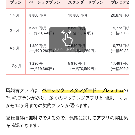
プラン
ベーシックプラン
スタンダードプラン
プレミアムプ
1ヶ月
8,880円/月
10,880円/月
20,878円/月
6,880円/月
8,880円/月
19,778円/月
3ヶ月
(一括20,640円)
(一括26,640円)
(一括59,334円
4,880円/月
6,880円/月
19,778円/月
6ヶ月
スクロールできます
(一括29,280円)
（一括41,280円）
(一括59,334円
3,280円/月
5,880円/月
17,498円/月
12ヶ月
(一括39,360円)
（一括70,560円）
(一括209,976
既婚者クラブは、
ベーシック・スタンダード・プレミアム
の
3つのプランがあり、多くのマッチングアプリと同様、1ヶ月
から12ヶ月までの契約プランが選べます。
登録自体は無料でできるので、気軽に試してアプリの雰囲気
を確認できます。