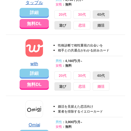
タップル
女性
：無料
詳細
20代
30代
40代
無料DL
遊び
恋活
婚活
性格診断で相性重視の出会いを
相手との共通点がわかる好みカード
男性
：4,160円/月~
with
女性
：無料
詳細
20代
30代
40代
無料DL
遊び
恋活
婚活
婚活を見据えた恋活向け
業者を排除するイエローカード
男性
：3,900円/月~
Omiai
女性
：無料