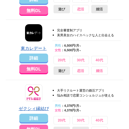
遊び
恋活
婚活
無料DL
完全審査制アプリ
美男美女のハイスペックな人と出会える
男性
：6,500円/月~
東カレデート
女性
：6,500円/月~
詳細
20代
30代
40代
無料DL
遊び
恋活
婚活
大手リクルート運営の婚活アプリ
悩み相談で恋愛コンシェルジュが使える
男性
：4,378円/月~
ゼクシィ縁結び
女性
：4,378円/月~
詳細
20代
30代
40代
無料DL