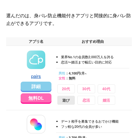
選んだのは、身バレ防止機能付きアプリと間接的に身バレ防
止ができるアプリです。
アプリ名
おすすめ理由
業界No.1の会員数2,000万人を誇る
恋活〜婚活まで幅広い目的に対応
男性
：4,100円/月~
pairs
女性
：無料
詳細
20代
30代
40代
無料DL
遊び
恋活
婚活
デート相手を募集できるおでかけ機能
フッ軽な20代の会員が多い
男性
：3,700 円/月~