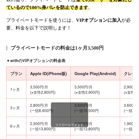
ているので100%身バレを防止できます
。
プライベートモードを使うには、
VIPオプションに加入
が必
要。料金を以下で説明します！
プライベートモードの料金は1ヶ月3,500円
▼withのVIPオプションの料金表
プラン
Apple ID(iPhone版)
Google Play(Android)
クレジッ
3,500円/月
3,500円/月
2,900円
1ヶ月
(※女性2,900円)
(※女性2,900円)
(※女性2,
2,800円/月
3,500円/月
3,600円
3ヶ月
(一括8,400円)
(一括10,500円
(一括10,
2,300円/月
2,300円/月
1,900円
スクロールできます
6ヶ月
(一括13,800円)
(一括13,800円)
(一括11,