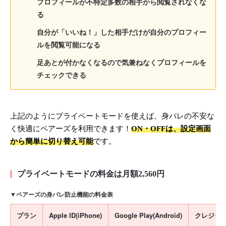
プロフィールが不特定多数の相手から閲覧されなくな
る
自分が「いいね！」した相手だけが自分のプロフィー
ルを閲覧可能になる
足あとが付かなくなるので気兼ねなくプロフィールを
チェックできる
上記のようにプライベートモードを使えば、身バレの不安な
く快適にペアーズを利用できます！
ON・OFFは、設定画面
から簡単に切り替え可能
です。
プライベートモードの料金は月額2,560円
▼ペアーズの身バレ防止機能の料金表
プラン
Apple ID(iPhone)
Google Play(Android)
クレジット