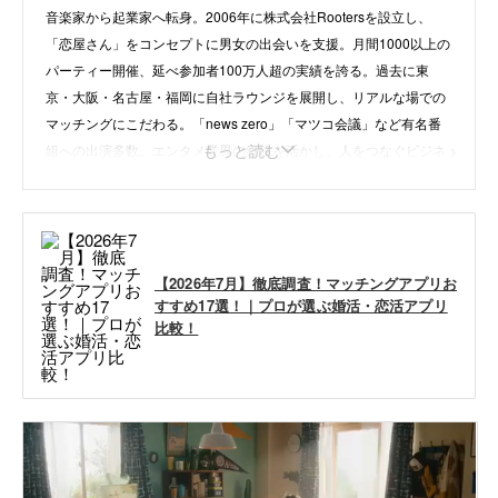
音楽家から起業家へ転身。2006年に株式会社Rootersを設立し、
「恋屋さん」をコンセプトに男女の出会いを支援。月間1000以上の
パーティー開催、延べ参加者100万人超の実績を誇る。過去に東
京・大阪・名古屋・福岡に自社ラウンジを展開し、リアルな場での
マッチングにこだわる。「news zero」「マツコ会議」など有名番
もっと読む
組への出演多数。エンタメ業界の経験を活かし、人をつなぐビジネ
スで活躍中。
・
instagram
【2026年7月】徹底調査！マッチングアプリお
・
X
すすめ17選！｜プロが選ぶ婚活・恋活アプリ
・
株式会社Rooters
比較！