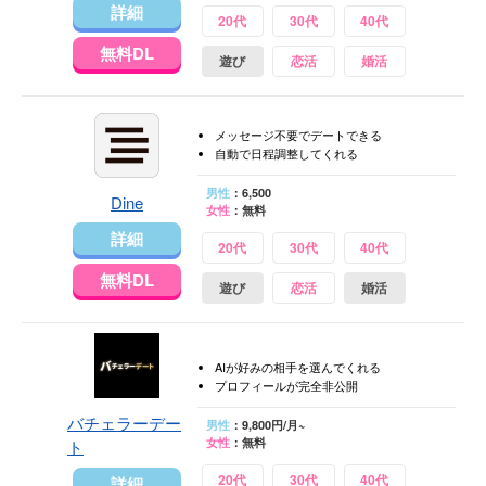
詳細
20代
30代
40代
無料DL
遊び
恋活
婚活
メッセージ不要でデートできる
自動で日程調整してくれる
男性
：6,500
Dine
女性
：無料
詳細
20代
30代
40代
無料DL
遊び
恋活
婚活
AIが好みの相手を選んでくれる
プロフィールが完全非公開
バチェラーデー
男性
：9,800円/月~
女性
：無料
ト
20代
30代
40代
詳細