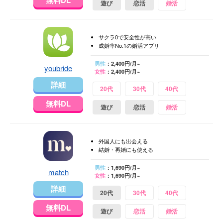
遊び
恋活
婚活
サクラ0で安全性が高い
成婚率No.1の婚活アプリ
男性
：2,400円/月~
youbride
女性
：2,400円/月~
詳細
20代
30代
40代
無料DL
遊び
恋活
婚活
外国人にも出会える
結婚・再婚にも使える
男性
：1,690円/月~
match
女性
：1,690円/月~
詳細
20代
30代
40代
無料DL
遊び
恋活
婚活