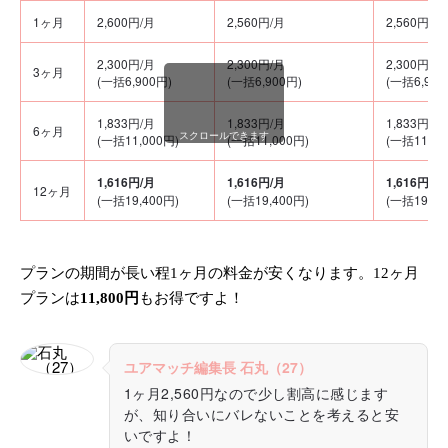
1ヶ月
2,600円/月
2,560円/月
2,560円/月
2,300円/月
2,300円/月
2,300円/月
3ヶ月
(一括6,900円)
(一括6,900円)
(一括6,900
1,833円/月
1,833円/月
1,833円/月
6ヶ月
スクロールできます
(一括11,000円)
(一括11,000円)
(一括11,00
1,616円/月
1,616円/月
1,616円/月
12ヶ月
(一括19,400円)
(一括19,400円)
(一括19,40
プランの期間が長い程1ヶ月の料金が安くなります。12ヶ月
プランは
11,800円
もお得ですよ！
ユアマッチ編集長 石丸（27）
1ヶ月2,560円なので少し割高に感じます
が、知り合いにバレないことを考えると安
いですよ！