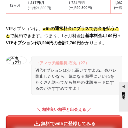
1,817円/月
1,734円/月
1,067円
12ヶ月
(一括20,800円)
(一括12.
(一括21,800円)
VIPオプションは、
withの通常料金にプラスでお金を払うこ
と
で契約できます。つまり、1ヶ月料金は
基本料金4,160円＋
VIPオプション代3,500円
の
合計7,700円
かかります。
ユアマッチ編集長 石丸（27）
VIPオプションは少し高いですよね。身バレ
防止したいなら、気になる相手にいいねを
たくさん送ってから無料の休憩モードにす
るのがおすすめですよ！
目次を開く
＼ 相性良い相手と出会える ／
無料でwithに登録してみる