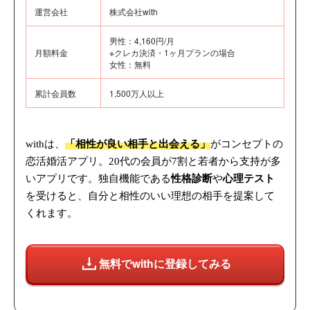
運営会社
株式会社with
男性：4,160円/月
月額料金
※クレカ決済・1ヶ月プランの場合
女性：無料
累計会員数
1,500万人以上
withは、
「相性が良い相手と出会える」
がコンセプトの
恋活婚活アプリ。20代の会員が7割と若者から支持が多
いアプリです。独自機能である
性格診断
や
心理テスト
を受けると、自分と相性のいい理想の相手を提案して
くれます。
無料でwithに登録してみる