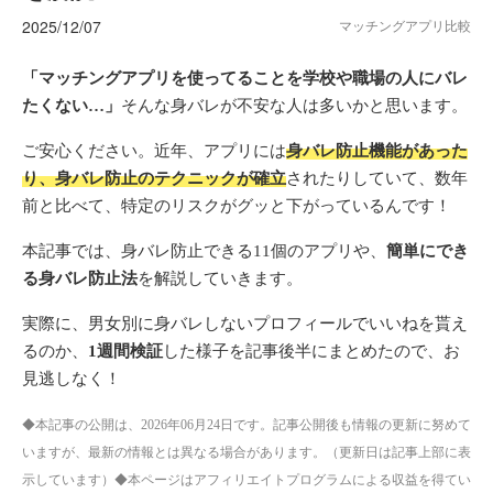
2025/12/07
マッチングアプリ比較
「マッチングアプリを使ってることを学校や職場の人にバレ
たくない…」
そんな身バレが不安な人は多いかと思います。
ご安心ください。近年、アプリには
身バレ防止機能があった
り、身バレ防止のテクニックが確立
されたりしていて、数年
前と比べて、特定のリスクがグッと下がっているんです！
本記事では、身バレ防止できる11個のアプリや、
簡単にでき
る身バレ防止法
を解説していきます。
実際に、男女別に身バレしないプロフィールでいいねを貰え
るのか、
1週間検証
した様子を記事後半にまとめたので、お
見逃しなく！
◆本記事の公開は、2026年06月24日です。記事公開後も情報の更新に努めて
いますが、最新の情報とは異なる場合があります。（更新日は記事上部に表
示しています）◆本ページはアフィリエイトプログラムによる収益を得てい