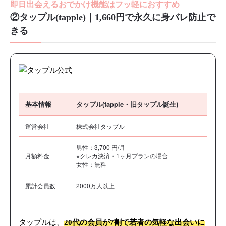
即日出会えるおでかけ機能はフッ軽におすすめ
②タップル(tapple)｜1,660円で永久に身バレ防止で
きる
基本情報
タップル(tapple・旧タップル誕生)
運営会社
株式会社タップル
男性：3,700 円/月
月額料金
※クレカ決済・1ヶ月プランの場合
女性：無料
累計会員数
2000万人以上
タップルは、
20代の会員が7割で若者の気軽な出会いに