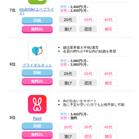
男性
：2,400円/月~
youbride(ユーブライ
7位
女性
：2,400円/月~
ド)
20代
30代
40代
詳細
無料DL
遊び
恋活
婚活
婚活業界最大手IBJ運営
会員の85%が1年以内の結婚を希望
男性
：3,980円/月~
8位
ブライダルネット
女性
：3,980円/月~
詳細
20代
30代
40代
無料DL
遊び
恋活
婚活
AIが出会いをサポート
急に予定が空いた日でもお相手探し可能
男性
：3,400円/月~
9位
Ravit
女性
：無料
詳細
20代
30代
40代
無料DL
遊び
恋活
婚活