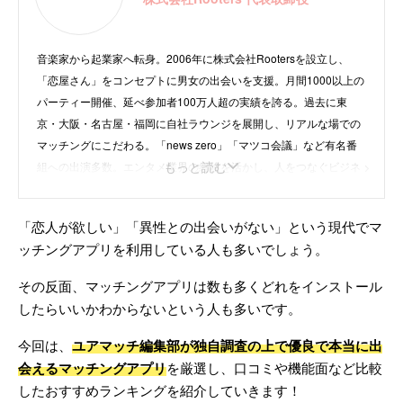
15位
アンジュ | 30代以降のミドル世代で真
剣な婚活や恋活をしたいなら
16位
Memotia | バーチャル空間での出会い
音楽家から起業家へ転身。2006年に株式会社Rootersを設立し、
やデートが楽しめる
「恋屋さん」をコンセプトに男女の出会いを支援。月間1000以上の
17位
WIPPY(ウィッピー) | 韓国No.1アプリ
パーティー開催、延べ参加者100万人超の実績を誇る。過去に東
が日本上陸！
京・大阪・名古屋・福岡に自社ラウンジを展開し、リアルな場での
マッチングにこだわる。「news zero」「マツコ会議」など有名番
目的別！おすすめのマッチングアプリ紹介！
もっと読む
組への出演多数。エンタメ業界の経験を活かし、人をつなぐビジネ
年代別におすすめマッチングアプリを紹介！
スで活躍中。
料金比較！おすすめのマッチングアプリ
「恋人が欲しい」「異性との出会いがない」という現代でマ
マッチングアプリを選ぶ際の3つのポイント解説！
ッチングアプリを利用している人も多いでしょう。
・
instagram
独自に特化しているおもしろいマッチングアプ
・
X
リ！
その反面、マッチングアプリは数も多くどれをインストール
・
株式会社Rooters
まとめ
したらいいかわからないという人も多いです。
よくある質問
今回は、
ユアマッチ編集部が独自調査の上で優良で本当に出
会えるマッチングアプリ
を厳選し、口コミや機能面など比較
したおすすめランキングを紹介していきます！