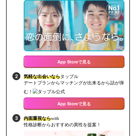
App Storeで見る
気軽な出会いなら
タップル
デートプランからマッチングが出来るから話が弾
む！
App Storeで見る
内面重視なら
with
性格診断からおすすめの異性を提案！