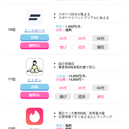
スポーツ好きが集まる
スポーツイベントでリアルに会える
男性
：1,400円/月~
10位
エンスポーツ
女性
：無料
詳細
20代
30代
40代
無料DL
遊び
恋活
婚活
紹介型婚活
審査制&独身誓約書で安心
入会金
：14,800円/月~
11位
ヒトオシ
月会費
：14,800円～
詳細
20代
30代
40代
無料DL
遊び
恋活
婚活
累計マッチ数550億。世界最大級
位置情報ですぐ会える人とマッチング
男性
：無料
12位
女性
：無料