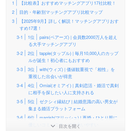
【比較表】おすすめマッチングアプリ17社比較！
目的・年齢別マッチングアプリ比較マップ
【2025年9月】詳しく解説！マッチングアプリおす
すめ17選！
1位
pairs(ペアーズ) | 会員数2000万人を超え
る大手マッチングアプリ
2位
tapple(タップル) | 毎月10,000人のカップ
ルが誕生！初心者にもおすすめ
3位
with(ウィズ) | 価値観重視で「相性」を
重視した出会いが得意
4位
Omiai(オミアイ) | 真剣恋活・婚活で真剣
に相手を探したい人に支持される
5位
ゼクシィ縁結び | 結婚意識の高い男女が
集まる婚活プラットフォーム
6位
marrish(マリッシュ) | 再婚・ひとり親に
優しいコミュニティで出会いやすい
目次を開く