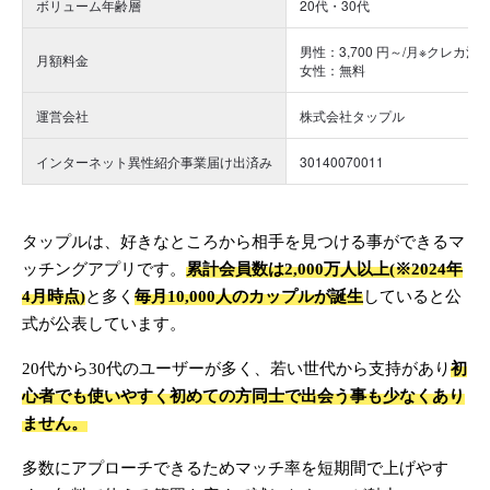
ボリューム年齢層
20代・30代
男性：3,700 円～/月
※クレカ決
月額料金
女性：無料
運営会社
株式会社タップル
インターネット異性紹介事業届け出済み
30140070011
タップルは、好きなところから相手を見つける事ができるマ
ッチングアプリです。
累計会員数は2,000万人以上(※2024年
4月時点)
と多く
毎月10,000人のカップルが誕生
していると公
式が公表しています。
20代から30代のユーザーが多く、若い世代から支持があり
初
心者でも使いやすく初めての方同士で出会う事も少なくあり
ません。
多数にアプローチできるためマッチ率を短期間で上げやす