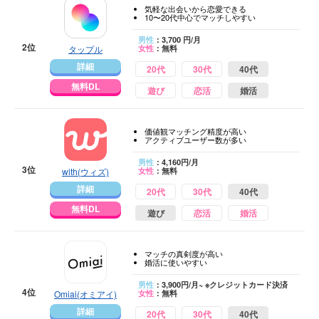
気軽な出会いから恋愛できる
10〜20代中心でマッチしやすい
男性
：3,700 円/月
2位
タップル
女性
：無料
詳細
20代
30代
40代
無料DL
遊び
恋活
婚活
価値観マッチング精度が高い
アクティブユーザー数が多い
男性
：4,160円/月
3位
with(ウィズ)
女性
：無料
詳細
20代
30代
40代
無料DL
遊び
恋活
婚活
マッチの真剣度が高い
婚活に使いやすい
男性
：3,900円/月~ ※クレジットカード決済
4位
Omiai(オミアイ)
女性
：無料
詳細
20代
30代
40代