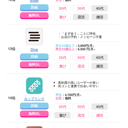
tinder
詳細
20代
30代
40代
無料DL
遊び
恋活
婚活
・「まず会う」ことに特化
・お店の予約・メッセージ不要
男女22歳以下
：3,900円/月~
13位
Dine
男女23歳以上
：6,500 円/月~
詳細
20代
30代
40代
無料DL
遊び
恋活
婚活
真剣度の高いユーザーが多い
街コンと連携で出会いやすい
男性
：4,700円/月~
14位
カップリンク
女性
：無料
詳細
20代
30代
40代
無料DL
遊び
恋活
婚活