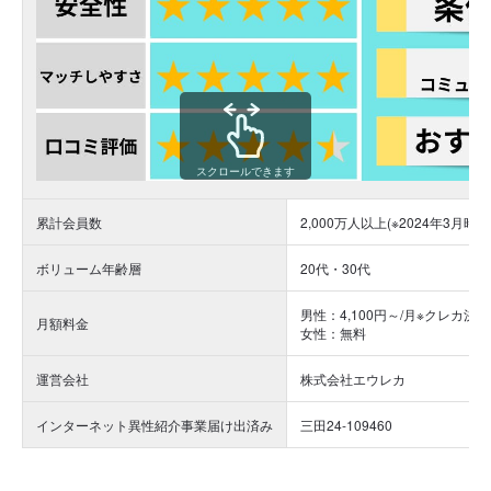
スクロールできます
累計会員数
2,000万人以上
(※2024年3月時点
ボリューム年齢層
20代・30代
男性：4,100円～/月
※クレカ決
月額料金
女性：無料
運営会社
株式会社エウレカ
インターネット異性紹介事業届け出済み
三田24-109460