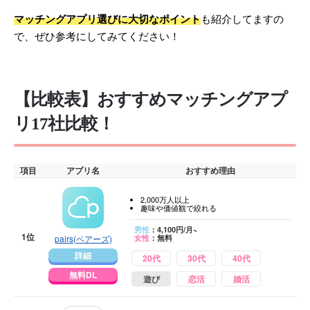
マッチングアプリ選びに大切なポイント
も紹介してますの
で、ぜひ参考にしてみてください！
【比較表】おすすめマッチングアプ
リ17社比較！
項目
アプリ名
おすすめ理由
2,000万人以上
趣味や価値観で絞れる
男性
：4,100円/月~
1位
pairs(ペアーズ)
女性
：無料
詳細
20代
30代
40代
無料DL
遊び
恋活
婚活