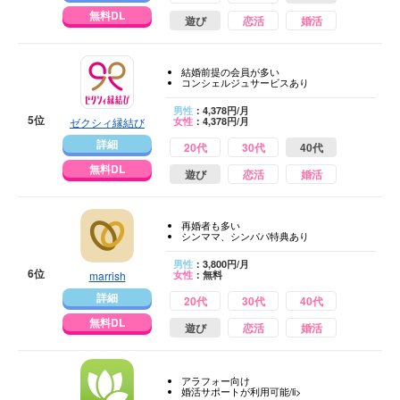
無料DL
遊び
恋活
婚活
結婚前提の会員が多い
コンシェルジュサービスあり
男性
：4,378円/月
5位
ゼクシィ縁結び
女性
：4,378円/月
詳細
20代
30代
40代
無料DL
遊び
恋活
婚活
再婚者も多い
シンママ、シンパパ特典あり
男性
：3,800円/月
6位
marrish
女性
：無料
詳細
20代
30代
40代
無料DL
遊び
恋活
婚活
アラフォー向け
婚活サポートが利用可能/li>