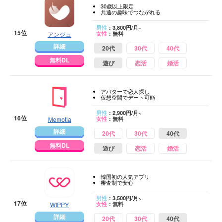
30歳以上限定
共通の趣味でつながれる
男性
：3,800円/月~
15位
アンジュ
女性
：無料
詳細
20代
30代
40代
無料DL
遊び
恋活
婚活
アバターで恋人探し
仮想空間でデート可能
男性
：2,900円/月~
16位
Memotia
女性
：無料
詳細
20代
30代
40代
無料DL
遊び
恋活
婚活
韓国初の人気アプリ
審査制で安心
男性
：3,500円/月~
17位
WIPPY
女性
：無料
詳細
20代
30代
40代