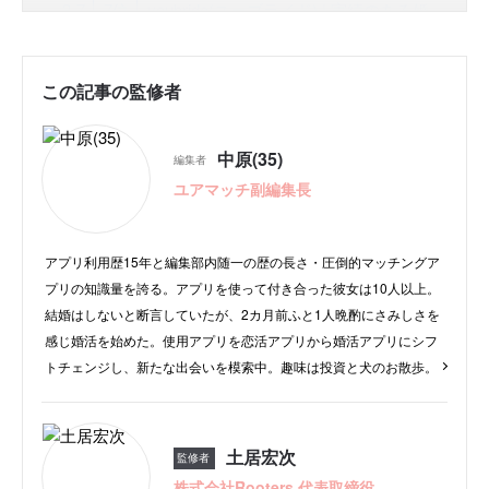
7位
youbride(ユーブライド) | 実績のある婚
活特化サービスで成婚に近づける
8位
ブライダルネット |IBJの婚活ノウハウで
この記事の監修者
結婚前提の出会いを支援
9位
Ravit(ラビット) | 「今日会えるお相手」
検索機能ですぐにデートができる
中原(35)
編集者
10位
エンスポーツ（ENSPORTS）| スポー
ユアマッチ副編集長
ツを軸にした“共通体験”でつながれる
11位
ヒトオシ | “紹介保証”と審査で婚活の
アプリ利用歴15年と編集部内随一の歴の長さ・圧倒的マッチングア
成功確率を上げたい人向け
プリの知識量を誇る。アプリを使って付き合った彼女は10人以上。
12位
tinder(ティンダー) | 男女無料で利用で
結婚はしないと断言していたが、2カ月前ふと1人晩酌にさみしさを
きる有名マッチングアプリ
感じ婚活を始めた。使用アプリを恋活アプリから婚活アプリにシフ
トチェンジし、新たな出会いを模索中。趣味は投資と犬のお散歩。
13位
Dine(ダイン) | 会うことを第一に考え
た“即デート志向”アプリ
14位
Couplink(カップリンク) | 街コン連携
で“実際に会える”チャンスが広がる
土居宏次
監修者
株式会社Rooters 代表取締役