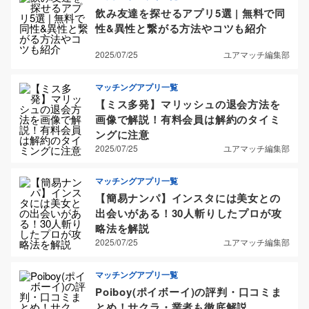
飲み友達を探せるアプリ5選 | 無料で同
性&異性と繋がる方法やコツも紹介
2025/07/25
ユアマッチ編集部
マッチングアプリ一覧
【ミス多発】マリッシュの退会方法を
画像で解説！有料会員は解約のタイミ
ングに注意
2025/07/25
ユアマッチ編集部
マッチングアプリ一覧
【簡易ナンパ】インスタには美女との
出会いがある！30人斬りしたプロが攻
略法を解説
2025/07/25
ユアマッチ編集部
マッチングアプリ一覧
Poiboy(ポイボーイ)の評判・口コミま
とめ！サクラ・業者も徹底解説