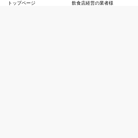
トップページ
飲食店経営の業者様
初めての方へ
マスコミの皆様へ
選ばれる理由
企業・官庁の皆様へ
幸せのご報告
提携先企業様一覧
ご予約方法
会社概要
キャンセル方法
お知らせ
割引チケット
採用情報
よくあるご質問
ダイバーシティ宣言
主要会場へのアクセス
パーティー検索
特定商取引について
恋活
利用規約
婚活
注意事項
合コン
パーティーレポート
動画