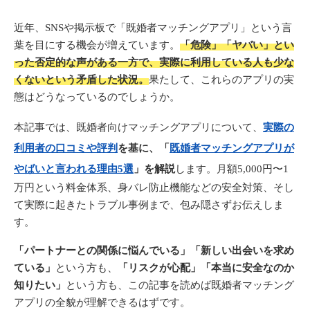
近年、SNSや掲示板で「既婚者マッチングアプリ」という言
葉を目にする機会が増えています。
「危険」「ヤバい」とい
った否定的な声がある一方で、実際に利用している人も少な
くないという矛盾した状況。
果たして、これらのアプリの実
態はどうなっているのでしょうか。
本記事では、既婚者向けマッチングアプリについて、
実際の
利用者の口コミや評判
を基に、「
既婚者マッチングアプリが
やばいと言われる理由5選
」を解説
します。月額5,000円〜1
万円という料金体系、身バレ防止機能などの安全対策、そし
て実際に起きたトラブル事例まで、包み隠さずお伝えしま
す。
「パートナーとの関係に悩んでいる」「新しい出会いを求め
ている」
という方も、
「リスクが心配」「本当に安全なのか
知りたい」
という方も、この記事を読めば既婚者マッチング
アプリの全貌が理解できるはずです。