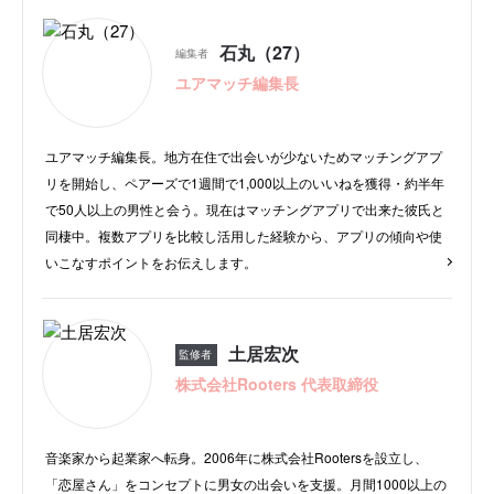
でぼかし加工！
6位
セカパ：バレない仕組みNo.1！でバレず
石丸（27）
編集者
に出会える
ユアマッチ編集長
7位
Meet(ミート)：キコンパ運営の信頼感
8位
既婚マッチ：既婚者に第二のトキメキ
ユアマッチ編集長。地方在住で出会いが少ないためマッチングアプ
を！
リを開始し、ペアーズで1週間で1,000以上のいいねを獲得・約半年
10位
Afternoon.（アフターヌーン）：累計マ
で50人以上の男性と会う。現在はマッチングアプリで出来た彼氏と
ッチング60万件突破！
同棲中。複数アプリを比較し活用した経験から、アプリの傾向や使
11位
Sepa(セパ)：不正なユーザーは警告ま
いこなすポイントをお伝えします。
たは強制退会で安心
12位
YOLOO（ヨロー）：身バレ防止機能
が全て無料！
土居宏次
監修者
まとめ：既婚者マッチングアプリはリスクを考慮
株式会社Rooters 代表取締役
して安全に使おう！
よくある質問
音楽家から起業家へ転身。2006年に株式会社Rootersを設立し、
「恋屋さん」をコンセプトに男女の出会いを支援。月間1000以上の