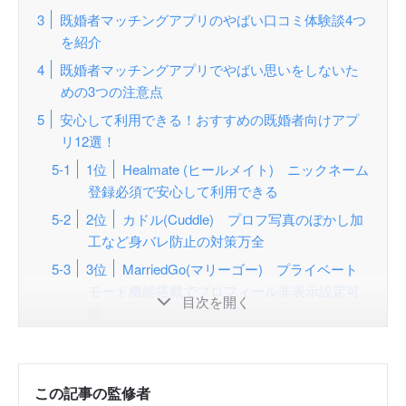
既婚者マッチングアプリのやばい口コミ体験談4つ
を紹介
既婚者マッチングアプリでやばい思いをしないた
めの3つの注意点
安心して利用できる！おすすめの既婚者向けアプ
リ12選！
1位
Healmate (ヒールメイト) ニックネーム
登録必須で安心して利用できる
2位
カドル(Cuddle) プロフ写真のぼかし加
工など身バレ防止の対策万全
3位
MarriedGo(マリーゴー) プライベート
モード機能搭載でプロフィール非表示設定可
目次を開く
能
4位
Anemone (アネモネ)：審査制導入で安
心！
5位
既婚者クラブ プロフィール画像は自動
この記事の監修者