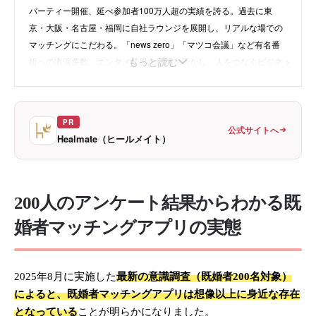
パーティー開催、延べ参加者100万人超の実績を誇る。過去に東
京・大阪・名古屋・福岡に自社ラウンジを展開し、リアルな場での
マッチングにこだわる。「news zero」「マツコ会議」など有名番
もっと読む
組への出演多数。エンタメ業界の経験を活かし、人をつなぐビジネ
スで活躍中。
PR
・
instagram
公式サイトへ
Healmate（ヒールメイト）
・
X
・
株式会社Rooters
200人のアンケート結果からわかる既
婚者マッチングアプリの実態
2025年8月に実施した
最新の意識調査（既婚者200名対象）
によると、既婚者マッチングアプリは想像以上に身近な存在
となっている
ことが明らかになりました。