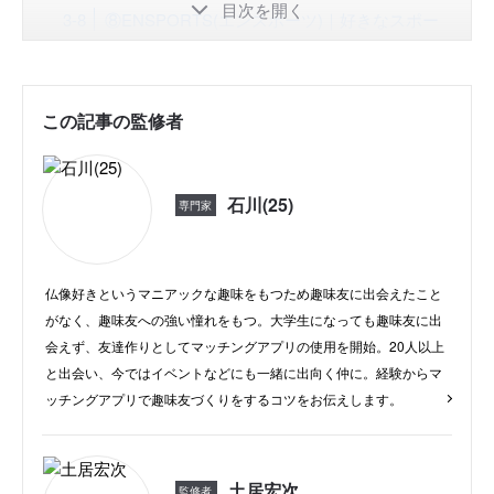
目次を開く
⑧ENSPORTS(エンスポーツ)｜好きなスポー
ツで出会える
同性の趣味友達を探せるマッチングアプリ4選
①Dine(ダイン)｜AIの自動マッチングで趣味友
この記事の監修者
達に出会える
②tantan(タンタン)｜「モーメンツ」で海外の
趣味友達とも出会える
石川(25)
専門家
③tipsys(ティプシス)｜会員が女性のみ！同じ
趣味の女友達を作れる
仏像好きというマニアックな趣味をもつため趣味友に出会えたこと
④Tinder(ティンダー)｜「あなたへのおすす
がなく、趣味友への強い憧れをもつ。大学生になっても趣味友に出
め」で趣味友達に出会える
会えず、友達作りとしてマッチングアプリの使用を開始。20人以上
まずは登録！マッチングアプリ登録から友達を見
と出会い、今ではイベントなどにも一緒に出向く仲に。経験からマ
つけるまでの流れ
ッチングアプリで趣味友づくりをするコツをお伝えします。
マッチングアプリで友達を作るには注意が必要
【マッチング率UP】趣味友達をアプリで作るコツ
30代、40代の大人の趣味友達作りならマッチング
土居宏次
監修者