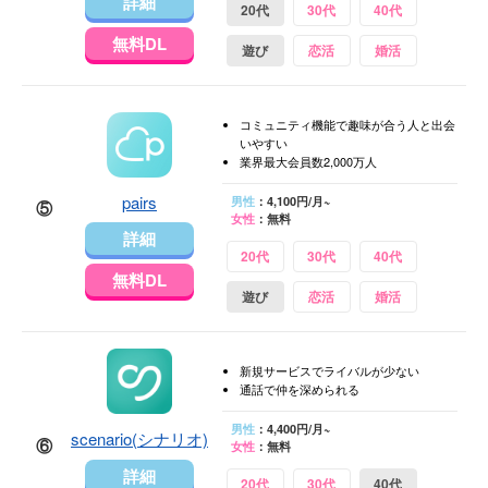
詳細
20代
30代
40代
無料DL
遊び
恋活
婚活
コミュニティ機能で趣味が合う人と出会
いやすい
業界最大会員数2,000万人
pairs
男性
：4,100円/月~
⑤
女性
：無料
詳細
20代
30代
40代
無料DL
遊び
恋活
婚活
新規サービスでライバルが少ない
通話で仲を深められる
男性
：4,400円/月~
scenario(シナリオ)
⑥
女性
：無料
詳細
20代
30代
40代