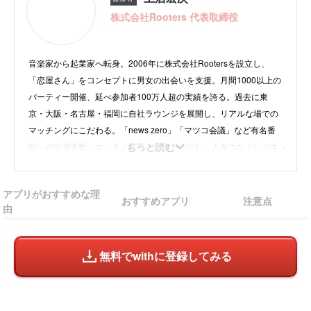
アプリ一択！
株式会社Rooters 代表取締役
マッチングアプリの最新キャンペーン情報を紹
介！(2025年6月23日更新)
音楽家から起業家へ転身。2006年に株式会社Rootersを設立し、
口コミの調査方法の詳細
「恋屋さん」をコンセプトに男女の出会いを支援。月間1000以上の
よくある質問
パーティー開催、延べ参加者100万人超の実績を誇る。過去に東
京・大阪・名古屋・福岡に自社ラウンジを展開し、リアルな場での
マッチングにこだわる。「news zero」「マツコ会議」など有名番
もっと読む
組への出演多数。エンタメ業界の経験を活かし、人をつなぐビジネ
スで活躍中。
アプリがおすすめな理
おすすめアプリ
注意点
由
・
instagram
・
X
・
株式会社Rooters
無料でwithに登録してみる