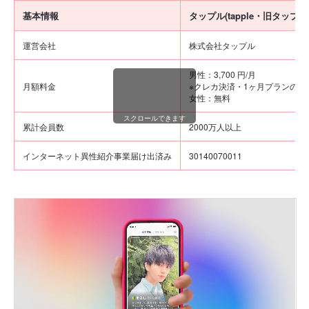
基本情報
タップル(tapple・旧タップル
運営会社
株式会社タップル
男性：3,700 円/月
月額料金
※クレカ決済・1ヶ月プランの場
女性：無料
スクロールできます
累計会員数
2000万人以上
インターネット異性紹介事業届け出済み
30140070011