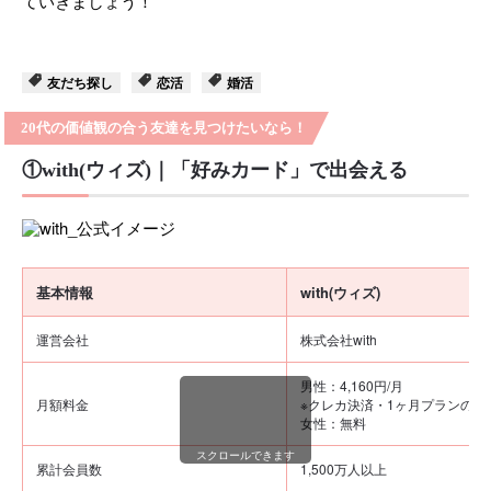
ていきましょう！
友だち探し
恋活
婚活
20代の価値観の合う友達を見つけたいなら！
①with(ウィズ)｜「好みカード」で出会える
基本情報
with(ウィズ)
運営会社
株式会社with
男性：4,160円/月
月額料金
※クレカ決済・1ヶ月プランの場
女性：無料
スクロールできます
累計会員数
1,500万人以上