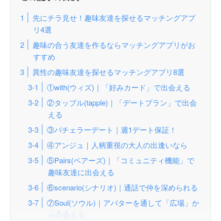
先にチラ見せ！趣味友達を探せるマッチングアプ
リ4選
趣味の合う友達を作るならマッチングアプリがお
すすめ
異性の趣味友達を探せるマッチングアプリ8選
①with(ウィズ)｜「好みカード」で出会える
②タップル(tapple)｜「デートプラン」で出会
える
③バチェラーデート｜週1デート保証！
④アンジュ｜人柄重視の大人の出逢いなら
⑤Pairs(ペアーズ)｜「コミュニティ機能」で
趣味友達に出会える
⑥scenario(シナリオ)｜通話で仲を深められる
⑦Soul(ソウル)｜アバターを通して「広場」か
ら出会える