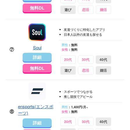
無料DL
遊び
恋活
婚活
友達づくりに特化したアプリ
日本人以外の友達も探せる
男性
：無料
Soul
⑦
女性
：無料
詳細
20代
30代
40代
無料DL
遊び
恋活
婚活
スポーツでつながる
推し競技でアピール
ensports(エンスポ
男性
：1,400円/月~
⑧
女性
：無料
ーツ)
20代
30代
40代
詳細