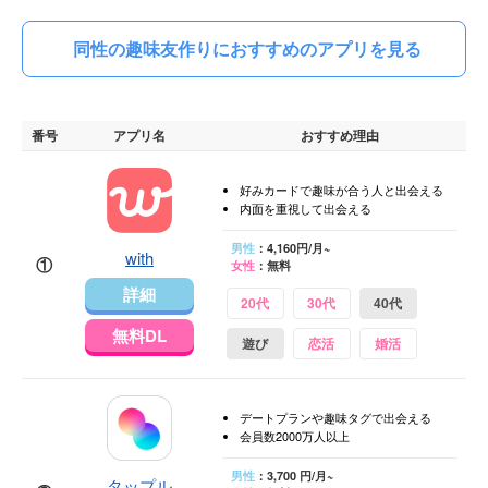
同性の趣味友作りにおすすめのアプリを見る
番号
アプリ名
おすすめ理由
好みカードで趣味が合う人と出会える
内面を重視して出会える
男性
：4,160円/月~
with
①
女性
：無料
詳細
20代
30代
40代
無料DL
遊び
恋活
婚活
デートプランや趣味タグで出会える
会員数2000万人以上
男性
：3,700 円/月~
タップル