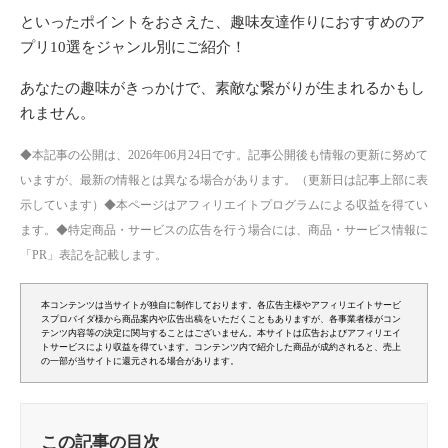
といったポイントをおさえた、趣味友達作りにおすすめのア
プリ10選をジャンル別にご紹介！
あなたの趣味がきっかけで、素敵な繋がりが生まれるかもし
れません。
◆本記事の公開は、2026年06月24日です。記事公開後も情報の更新に努めて
いますが、最新の情報とは異なる場合があります。（更新日は記事上部に表
示しています）◆本ページはアフィリエイトプログラムによる収益を得てい
ます。◆特定商品・サービスの広告を行う場合には、商品・サービス情報に
「PR」表記を記載します。
本コンテンツは当サイトが独自に制作しております。各広告主様やアフィリエイトサービ
スプロバイダ様から商品案内や広告出稿をいただくこともありますが、各事業者様がコン
テンツ内容等の決定に関与することはございません。本サイトは広告およびアフィリエイ
トサービスにより収益を得ています。コンテンツ内で紹介した商品が成約されると、売上
の一部が当サイトに還元される場合があります。
この記事の目次