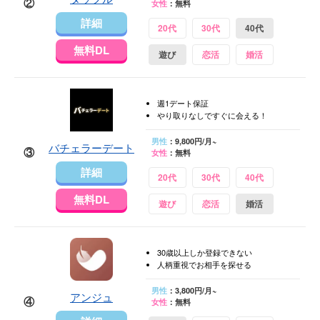
②
女性
：無料
詳細
20代
30代
40代
無料DL
遊び
恋活
婚活
週1デート保証
やり取りなしですぐに会える！
男性
：9,800円/月~
バチェラーデート
③
女性
：無料
詳細
20代
30代
40代
無料DL
遊び
恋活
婚活
30歳以上しか登録できない
人柄重視でお相手を探せる
男性
：3,800円/月~
アンジュ
④
女性
：無料