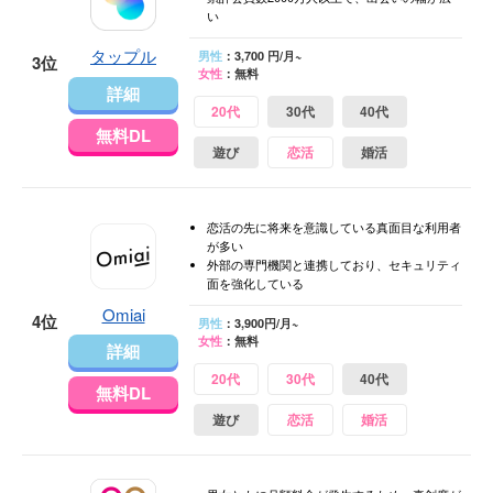
い
タップル
男性
：3,700 円/月~
3位
女性
：無料
詳細
20代
30代
40代
無料DL
遊び
恋活
婚活
恋活の先に将来を意識している真面目な利用者
が多い
外部の専門機関と連携しており、セキュリティ
面を強化している
Omiai
4位
男性
：3,900円/月~
女性
：無料
詳細
20代
30代
40代
無料DL
遊び
恋活
婚活