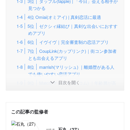
3位
タップル(tapple) | 「今日」会える相手が
見つかる
4位 Omiai(オミアイ) | 真剣恋活に最適
5位
ゼクシィ縁結び｜真剣な出会いにおすす
めアプリ
6位
イヴイヴ｜完全審査制の恋活アプリ
7位
CoupLink(カップリンク)｜街コン参加者
とも出会えるアプリ
8位
marrish(マリッシュ) ｜離婚歴がある人
でも使いやすい恋活アプリ
目次を開く
9位
Match(マッチドットコム) ｜年齢層が高
めの真剣恋活に最適
10位
Dine(ダイン) ｜メッセージ無しでデー
トに行ける
この記事の監修者
【20代におすすめ】恋が実る恋活アプリ3選
【30代におすすめ】理想の恋人探しができる恋活
石丸（27）
編集者