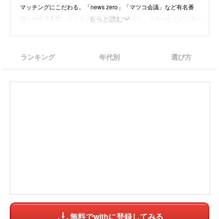
マッチングにこだわる。「news zero」「マツコ会議」など有名番
もっと読む
組への出演多数。エンタメ業界の経験を活かし、人をつなぐビジネ
スで活躍中。
ランキング
年代別
選び方
・
instagram
・
X
・
株式会社Rooters
無料でwithに登録してみる