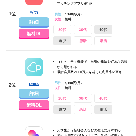
マッチングアプリ第1位
with
1位
男性
：4,160円/月~
女性
：無料
詳細
20代
30代
40代
無料DL
遊び
恋活
婚活
コミュニティ機能で、自身の趣味や好きな話題
から繋がれる
累計会員数2,000万人を越えた利用率の高さ
pairs
男性
：4,100円/月~
2位
女性
：無料
詳細
20代
30代
40代
無料DL
遊び
恋活
婚活
大学生から新社会人などの恋活におすすめ
累計会員数2000万人以上で、出会いの幅が広