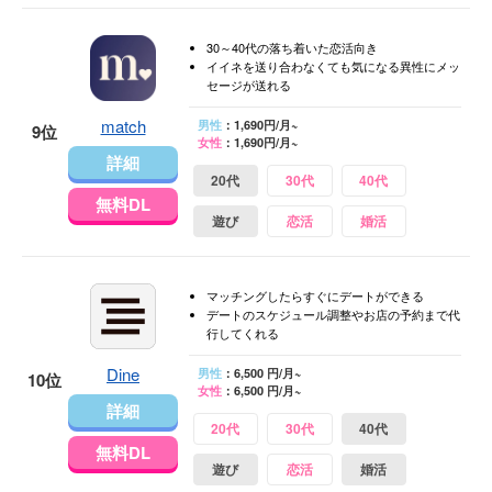
30～40代の落ち着いた恋活向き
イイネを送り合わなくても気になる異性にメッ
セージが送れる
match
男性
：1,690円/月~
9位
女性
：1,690円/月~
詳細
20代
30代
40代
無料DL
遊び
恋活
婚活
マッチングしたらすぐにデートができる
デートのスケジュール調整やお店の予約まで代
行してくれる
Dine
男性
：6,500 円/月~
10位
女性
：6,500 円/月~
詳細
20代
30代
40代
無料DL
遊び
恋活
婚活