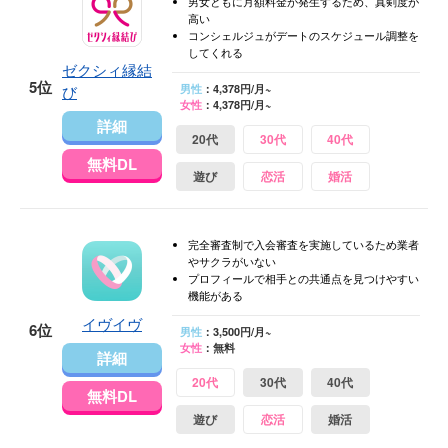
男女ともに月額料金が発生するため、真剣度が
高い
コンシェルジュがデートのスケジュール調整を
してくれる
ゼクシィ縁結
5位
び
男性
：4,378円/月~
女性
：4,378円/月~
詳細
20代
30代
40代
無料DL
遊び
恋活
婚活
完全審査制で入会審査を実施しているため業者
やサクラがいない
プロフィールで相手との共通点を見つけやすい
機能がある
イヴイヴ
6位
男性
：3,500円/月~
女性
：無料
詳細
20代
30代
40代
無料DL
遊び
恋活
婚活