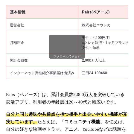
基本情報
Pairs(ペアーズ)
運営会社
株式会社エウレカ
男性：4,100円/月
月額料金
※クレカ決済・1ヶ月プランの場
女性：無料
スクロールできます
累計会員数
2,000万人以上
インターネット異性紹介事業届け出済み
三田24-109460
Pairs（ペアーズ）は、累計会員数2,000万人を突破している
恋活アプリ。利用者の年齢層は20～40代と幅広いです。
自分と同じ趣味や共通点を持つ相手と出会いやすい機能が充
実しています。
たとえば、「
コミュニティ機能
」を使えば、
自分の好きな映画やドラマ、アニメ、YouTubeなどの話題を