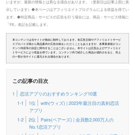
いますが、最新の情報とは異なる場合があります。（更新日は記事上部に表
示しています）◆本ページはアフィリエイトプログラムによる収益を得てい
ます。◆特定商品・サービスの広告を行う場合には、商品・サービス情報に
「PR」表記を記載します。
本コンテンツは当サイトが独自に制作しております。各広告主様やアフィリエイトサービ
スプロバイダ様から商品案内や広告出稿をいただくこともありますが、各事業者様がコン
テンツ内容等の決定に関与することはございません。本サイトは広告およびアフィリエイ
トサービスにより収益を得ています。コンテンツ内で紹介した商品が成約されると、売上
の一部が当サイトに還元される場合があります。
この記事の目次
恋活アプリのおすすめランキング10選
1位
with(ウィズ) | 2023年最注目の真剣恋活
アプリ
2位
Pairs(ペアーズ) | 会員数2,000万人の
No.1恋活アプリ