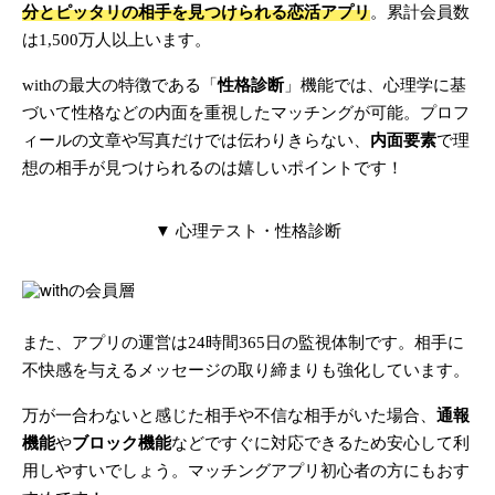
分とピッタリの相手を見つけられる恋活アプリ
。累計会員数
は1,500万人以上います。
withの最大の特徴である「
性格診断
」機能では、心理学に基
づいて性格などの内面を重視したマッチングが可能。プロフ
ィールの文章や写真だけでは伝わりきらない、
内面要素
で理
想の相手が見つけられるのは嬉しいポイントです！
▼ 心理テスト・性格診断
また、アプリの運営は24時間365日の監視体制です。相手に
不快感を与えるメッセージの取り締まりも強化しています。
万が一合わないと感じた相手や不信な相手がいた場合、
通報
機能
や
ブロック機能
などですぐに対応できるため安心して利
用しやすいでしょう。マッチングアプリ初心者の方にもおす