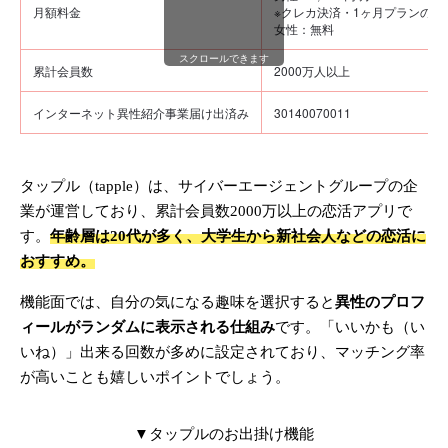
月額料金
※クレカ決済・1ヶ月プランの場
女性：無料
スクロールできます
累計会員数
2000万人以上
インターネット異性紹介事業届け出済み
30140070011
タップル（tapple）は、サイバーエージェントグループの企
業が運営しており、累計会員数2000万以上の恋活アプリで
す。
年齢層は20代が多く、大学生から新社会人などの恋活に
おすすめ。
機能面では、自分の気になる趣味を選択すると
異性のプロフ
ィールがランダムに表示される仕組み
です。「いいかも（い
いね）」出来る回数が多めに設定されており、マッチング率
が高いことも嬉しいポイントでしょう。
▼タップルのお出掛け機能