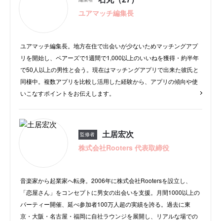
アプリ3選
ユアマッチ編集長
【40代以降におすすめ】落ち着いた恋ができる恋
活アプリ3選
恋活にマッチングアプリが「最適」な理由！
ユアマッチ編集長。地方在住で出会いが少ないためマッチングアプ
リを開始し、ペアーズで1週間で1,000以上のいいねを獲得・約半年
恋活アプリ選びで失敗しないための5つのポイント
で50人以上の男性と会う。現在はマッチングアプリで出来た彼氏と
経験者が教える恋活アプリでマッチング数を増や
同棲中。複数アプリを比較し活用した経験から、アプリの傾向や使
すコツ！
いこなすポイントをお伝えします。
マッチングアプリを安全に使うために知っておく
べきこと
マッチングアプリの最新キャンペーン情報を紹
土居宏次
監修者
介！(2023年6月16日更新)
株式会社Rooters 代表取締役
恋活アプリは恋人探しの「近道」！素敵な出会い
を見つけよう
音楽家から起業家へ転身。2006年に株式会社Rootersを設立し、
よくある質問
「恋屋さん」をコンセプトに男女の出会いを支援。月間1000以上の
パーティー開催、延べ参加者100万人超の実績を誇る。過去に東
京・大阪・名古屋・福岡に自社ラウンジを展開し、リアルな場での