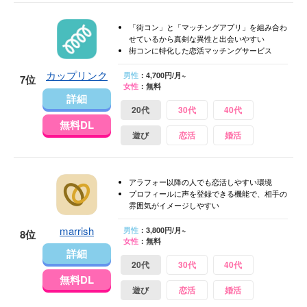
「街コン」と「マッチングアプリ」を組み合わ
せているから真剣な異性と出会いやすい
街コンに特化した恋活マッチングサービス
カップリンク
男性
：4,700円/月~
7位
女性
：無料
詳細
20代
30代
40代
無料DL
遊び
恋活
婚活
アラフォー以降の人でも恋活しやすい環境
プロフィールに声を登録できる機能で、相手の
雰囲気がイメージしやすい
marrish
男性
：3,800円/月~
8位
女性
：無料
詳細
20代
30代
40代
無料DL
遊び
恋活
婚活